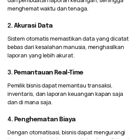
dan pembuatan laporan keuangan, sehingga
menghemat waktu dan tenaga.
2.
Akurasi Data
Sistem otomatis memastikan data yang dicatat
bebas dari kesalahan manusia, menghasilkan
laporan yang lebih akurat.
3.
Pemantauan Real-Time
Pemilik bisnis dapat memantau transaksi,
inventaris, dan laporan keuangan kapan saja
dan di mana saja.
4.
Penghematan Biaya
Dengan otomatisasi, bisnis dapat mengurangi