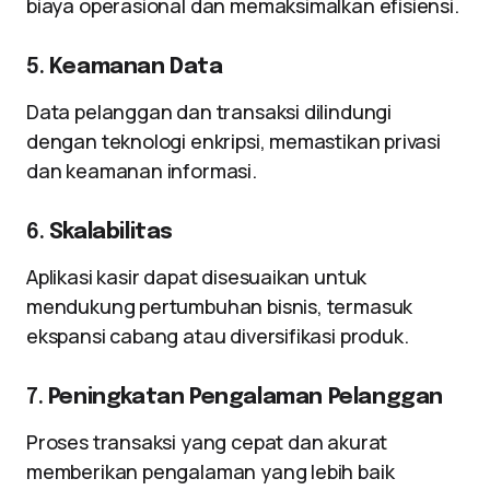
biaya operasional dan memaksimalkan efisiensi.
5.
Keamanan Data
Data pelanggan dan transaksi dilindungi
dengan teknologi enkripsi, memastikan privasi
dan keamanan informasi.
6.
Skalabilitas
Aplikasi kasir dapat disesuaikan untuk
mendukung pertumbuhan bisnis, termasuk
ekspansi cabang atau diversifikasi produk.
7.
Peningkatan Pengalaman Pelanggan
Proses transaksi yang cepat dan akurat
memberikan pengalaman yang lebih baik