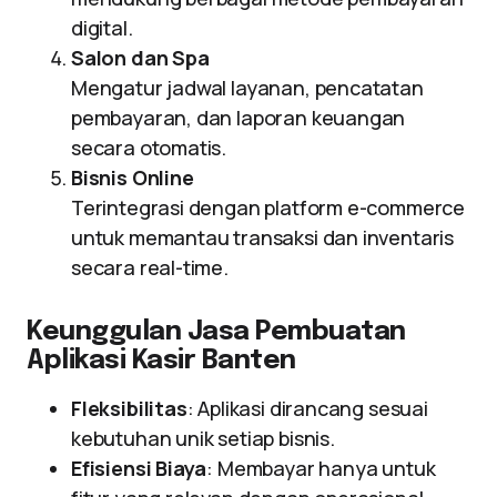
digital.
Salon dan Spa
Mengatur jadwal layanan, pencatatan
pembayaran, dan laporan keuangan
secara otomatis.
Bisnis Online
Terintegrasi dengan platform e-commerce
untuk memantau transaksi dan inventaris
secara real-time.
Keunggulan Jasa Pembuatan
Aplikasi Kasir Banten
Fleksibilitas
: Aplikasi dirancang sesuai
kebutuhan unik setiap bisnis.
Efisiensi Biaya
: Membayar hanya untuk