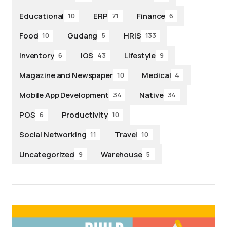
Educational
ERP
Finance
10
71
6
Food
Gudang
HRIS
10
5
133
Inventory
iOS
Lifestyle
6
43
9
Magazine and Newspaper
Medical
10
4
Mobile App Development
Native
34
34
POS
Productivity
6
10
Social Networking
Travel
11
10
Uncategorized
Warehouse
9
5