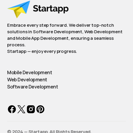
Embrace every step forward. We deliver top-notch
solutions in Software Development, Web Development
and Mobile App Development, ensuring a seamless
process.
Startapp — enjoy every progress.
Mobile Development
Web Development
Software Development
©️ 2024 — Startapp. All Rights Reserved.