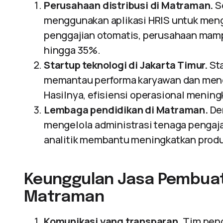
Perusahaan distribusi di Matraman.
S
menggunakan aplikasi HRIS untuk menge
penggajian otomatis, perusahaan ma
hingga 35%.
Startup teknologi di Jakarta Timur.
Sta
memantau performa karyawan dan mengel
Hasilnya, efisiensi operasional menin
Lembaga pendidikan di Matraman.
Den
mengelola administrasi tenaga pengajar
analitik membantu meningkatkan produk
Keunggulan Jasa Pembuata
Matraman
Komunikasi yang transparan.
Tim pen