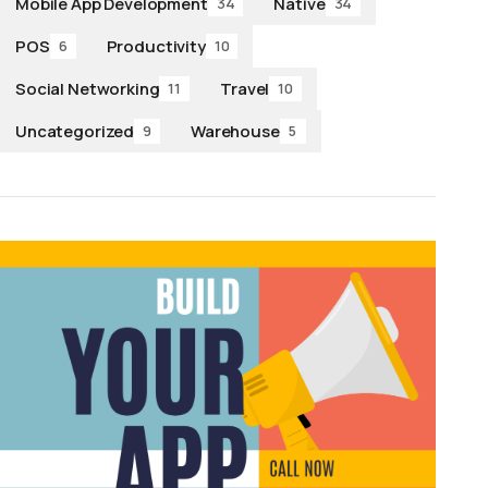
Mobile App Development
Native
34
34
POS
Productivity
6
10
Social Networking
Travel
11
10
Uncategorized
Warehouse
9
5