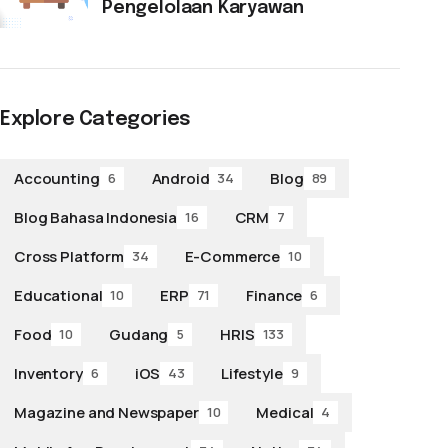
Pengelolaan Karyawan
Explore Categories
Accounting
Android
Blog
6
34
89
Blog Bahasa Indonesia
CRM
16
7
Cross Platform
E-Commerce
34
10
Educational
ERP
Finance
10
71
6
Food
Gudang
HRIS
10
5
133
Inventory
iOS
Lifestyle
6
43
9
Magazine and Newspaper
Medical
10
4