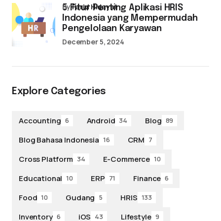
by
Farid Hidayat
5 Fitur Penting Aplikasi HRIS
Indonesia yang Mempermudah
Pengelolaan Karyawan
December 5, 2024
Explore Categories
Accounting
Android
Blog
6
34
89
Blog Bahasa Indonesia
CRM
16
7
Cross Platform
E-Commerce
34
10
Educational
ERP
Finance
10
71
6
Food
Gudang
HRIS
10
5
133
Inventory
iOS
Lifestyle
6
43
9