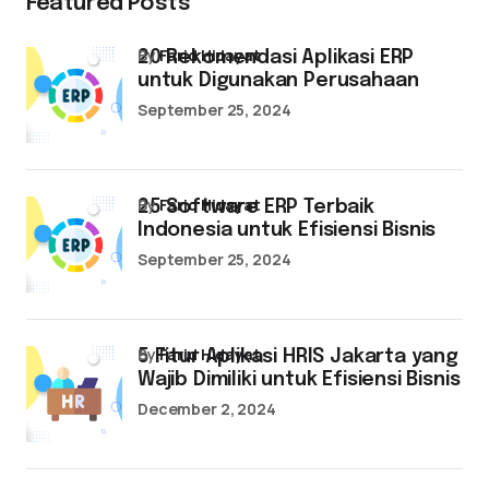
Featured Posts
by
Farid Hidayat
20 Rekomendasi Aplikasi ERP
untuk Digunakan Perusahaan
September 25, 2024
by
Farid Hidayat
25 Software ERP Terbaik
Indonesia untuk Efisiensi Bisnis
September 25, 2024
by
Farid Hidayat
5 Fitur Aplikasi HRIS Jakarta yang
Wajib Dimiliki untuk Efisiensi Bisnis
December 2, 2024