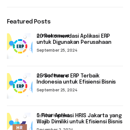
Featured Posts
by
Farid Hidayat
20 Rekomendasi Aplikasi ERP
untuk Digunakan Perusahaan
September 25, 2024
by
Farid Hidayat
25 Software ERP Terbaik
Indonesia untuk Efisiensi Bisnis
September 25, 2024
by
Farid Hidayat
5 Fitur Aplikasi HRIS Jakarta yang
Wajib Dimiliki untuk Efisiensi Bisnis
December 2, 2024