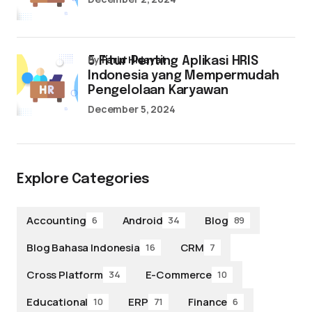
by
Farid Hidayat
5 Fitur Penting Aplikasi HRIS
Indonesia yang Mempermudah
Pengelolaan Karyawan
December 5, 2024
Explore Categories
Accounting
Android
Blog
6
34
89
Blog Bahasa Indonesia
CRM
16
7
Cross Platform
E-Commerce
34
10
Educational
ERP
Finance
10
71
6