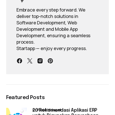
Embrace every step forward. We
deliver top-notch solutions in
Software Development, Web
Development and Mobile App
Development, ensuring a seamless
process.
Startapp — enjoy every progress.
Featured Posts
by
Farid Hidayat
20 Rekomendasi Aplikasi ERP