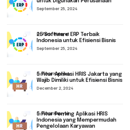
untuk Digunakan Perusahaan
September 25, 2024
by
Farid Hidayat
25 Software ERP Terbaik
Indonesia untuk Efisiensi Bisnis
September 25, 2024
by
Farid Hidayat
5 Fitur Aplikasi HRIS Jakarta yang
Wajib Dimiliki untuk Efisiensi Bisnis
December 2, 2024
by
Farid Hidayat
5 Fitur Penting Aplikasi HRIS
Indonesia yang Mempermudah
Pengelolaan Karyawan