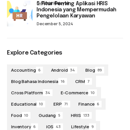
by
Farid Hidayat
5 Fitur Penting Aplikasi HRIS
Indonesia yang Mempermudah
Pengelolaan Karyawan
December 5, 2024
Explore Categories
Accounting
Android
Blog
6
34
89
Blog Bahasa Indonesia
CRM
16
7
Cross Platform
E-Commerce
34
10
Educational
ERP
Finance
10
71
6
Food
Gudang
HRIS
10
5
133
Inventory
iOS
Lifestyle
6
43
9