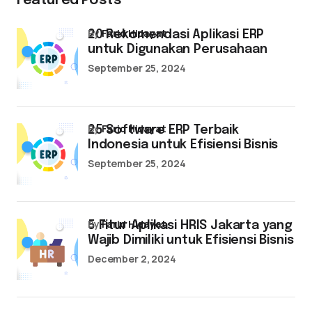
Featured Posts
by
Farid Hidayat
20 Rekomendasi Aplikasi ERP
untuk Digunakan Perusahaan
September 25, 2024
by
Farid Hidayat
25 Software ERP Terbaik
Indonesia untuk Efisiensi Bisnis
September 25, 2024
by
Farid Hidayat
5 Fitur Aplikasi HRIS Jakarta yang
Wajib Dimiliki untuk Efisiensi Bisnis
December 2, 2024