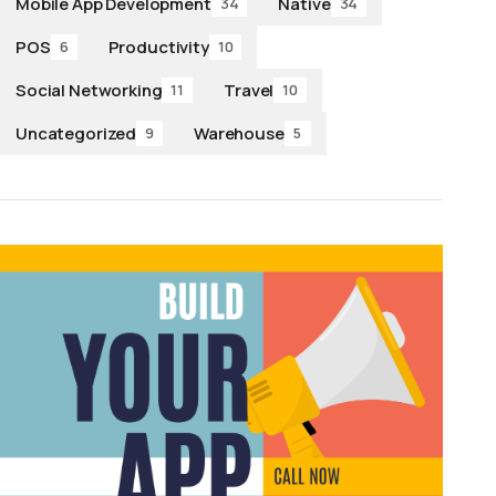
Mobile App Development
Native
34
34
POS
Productivity
6
10
Social Networking
Travel
11
10
Uncategorized
Warehouse
9
5