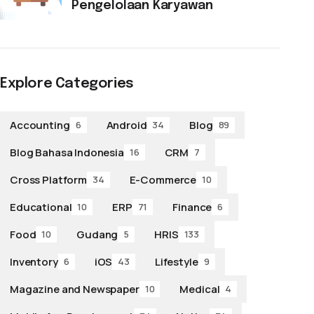
Pengelolaan Karyawan
Explore Categories
Accounting
Android
Blog
6
34
89
Blog Bahasa Indonesia
CRM
16
7
Cross Platform
E-Commerce
34
10
Educational
ERP
Finance
10
71
6
Food
Gudang
HRIS
10
5
133
Inventory
iOS
Lifestyle
6
43
9
Magazine and Newspaper
Medical
10
4