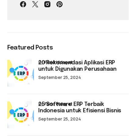
Featured Posts
by
Farid Hidayat
20 Rekomendasi Aplikasi ERP
untuk Digunakan Perusahaan
September 25, 2024
by
Farid Hidayat
25 Software ERP Terbaik
Indonesia untuk Efisiensi Bisnis
September 25, 2024