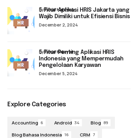
by
Farid Hidayat
5 Fitur Aplikasi HRIS Jakarta yang
Wajib Dimiliki untuk Efisiensi Bisnis
December 2, 2024
by
Farid Hidayat
5 Fitur Penting Aplikasi HRIS
Indonesia yang Mempermudah
Pengelolaan Karyawan
December 5, 2024
Explore Categories
Accounting
Android
Blog
6
34
89
Blog Bahasa Indonesia
CRM
16
7