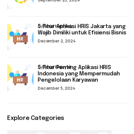
by
Farid Hidayat
5 Fitur Aplikasi HRIS Jakarta yang
Wajib Dimiliki untuk Efisiensi Bisnis
December 2, 2024
by
Farid Hidayat
5 Fitur Penting Aplikasi HRIS
Indonesia yang Mempermudah
Pengelolaan Karyawan
December 5, 2024
Explore Categories