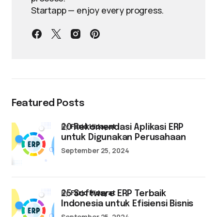
Startapp — enjoy every progress.
Featured Posts
by
Farid Hidayat
20 Rekomendasi Aplikasi ERP
untuk Digunakan Perusahaan
September 25, 2024
by
Farid Hidayat
25 Software ERP Terbaik
Indonesia untuk Efisiensi Bisnis
September 25, 2024