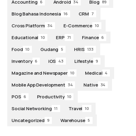
Accounting
Android
Blog
6
34
89
Blog Bahasa Indonesia
CRM
16
7
Cross Platform
E-Commerce
34
10
Educational
ERP
Finance
10
71
6
Food
Gudang
HRIS
10
5
133
Inventory
iOS
Lifestyle
6
43
9
Magazine and Newspaper
Medical
10
4
Mobile App Development
Native
34
34
POS
Productivity
6
10
Social Networking
Travel
11
10
Uncategorized
Warehouse
9
5