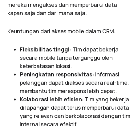
mereka mengakses dan memperbarui data
kapan saja dan dari mana saja.
Keuntungan dari akses mobile dalam CRM:
Fleksibilitas tinggi
: Tim dapat bekerja
secara mobile tanpa terganggu oleh
keterbatasan lokasi.
Peningkatan responsivitas
: Informasi
pelanggan dapat diakses secara real-time,
membantu tim merespons lebih cepat.
Kolaborasi lebih efisien
: Tim yang bekerja
di lapangan dapat terus memperbarui data
yang relevan dan berkolaborasi dengan tim
internal secara efektif.