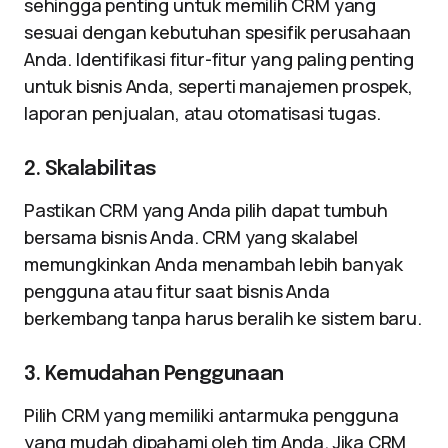
sehingga penting untuk memilih CRM yang
sesuai dengan kebutuhan spesifik perusahaan
Anda. Identifikasi fitur-fitur yang paling penting
untuk bisnis Anda, seperti manajemen prospek,
laporan penjualan, atau otomatisasi tugas.
2. Skalabilitas
Pastikan CRM yang Anda pilih dapat tumbuh
bersama bisnis Anda. CRM yang skalabel
memungkinkan Anda menambah lebih banyak
pengguna atau fitur saat bisnis Anda
berkembang tanpa harus beralih ke sistem baru.
3. Kemudahan Penggunaan
Pilih CRM yang memiliki antarmuka pengguna
yang mudah dipahami oleh tim Anda. Jika CRM