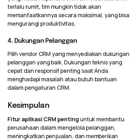
terlalu rumit, tim mungkin tidak akan
memanfaatkannya secara maksimal, yang bisa
mengurangi produktivitas.
4. Dukungan Pelanggan
Pilih vendor CRM yang menyediakan dukungan
pelanggan yang baik. Dukungan teknis yang
cepat dan responsif penting saat Anda
menghadapi masalah atau butuh bantuan
dalam pengaturan CRM.
Kesimpulan
Fitur aplikasi CRM penting
untuk membantu
perusahaan dalam mengelola pelanggan,
meningkatkan penjualan, dan memberikan