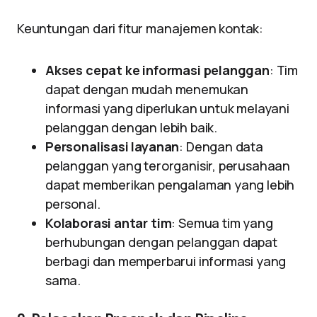
Keuntungan dari fitur manajemen kontak:
Akses cepat ke informasi pelanggan
: Tim
dapat dengan mudah menemukan
informasi yang diperlukan untuk melayani
pelanggan dengan lebih baik.
Personalisasi layanan
: Dengan data
pelanggan yang terorganisir, perusahaan
dapat memberikan pengalaman yang lebih
personal.
Kolaborasi antar tim
: Semua tim yang
berhubungan dengan pelanggan dapat
berbagi dan memperbarui informasi yang
sama.