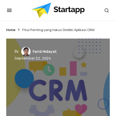
link slot gacor
link slot gacor
jacktoto
jacktoto
jacktoto
toto slot
toto slot
situs toto
slot gacor
slot gacor
slot gacor
slot gacor
slot gacor
slot gacor
Home
Fitur Penting yang Harus Dimiliki Aplikasi CRM
By
Farid Hidayat
September 22, 2024