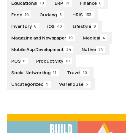
Educational
ERP
Finance
10
71
6
Food
Gudang
HRIS
10
5
133
Inventory
iOS
Lifestyle
6
43
9
Magazine and Newspaper
Medical
10
4
Mobile App Development
Native
34
34
POS
Productivity
6
10
Social Networking
Travel
11
10
Uncategorized
Warehouse
9
5