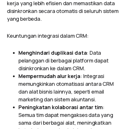
kerja yang lebih efisien dan memastikan data
disinkronkan secara otomatis di seluruh sistem
yang berbeda.
Keuntungan integrasi dalam CRM:
Menghindari duplikasi data
: Data
pelanggan di berbagai platform dapat
disinkronkan ke dalam CRM.
Mempermudah alur kerja
: Integrasi
memungkinkan otomatisasi antara CRM
dan alat bisnis lainnya, seperti email
marketing dan sistem akuntansi.
Peningkatan kolaborasi antar tim
:
Semua tim dapat mengakses data yang
sama dari berbagai alat, meningkatkan