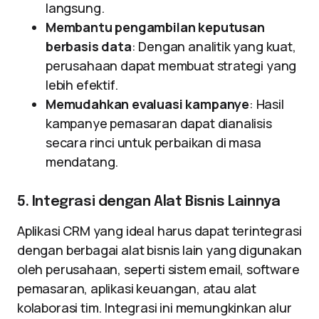
langsung.
Membantu pengambilan keputusan
berbasis data
: Dengan analitik yang kuat,
perusahaan dapat membuat strategi yang
lebih efektif.
Memudahkan evaluasi kampanye
: Hasil
kampanye pemasaran dapat dianalisis
secara rinci untuk perbaikan di masa
mendatang.
5. Integrasi dengan Alat Bisnis Lainnya
Aplikasi CRM yang ideal harus dapat terintegrasi
dengan berbagai alat bisnis lain yang digunakan
oleh perusahaan, seperti sistem email, software
pemasaran, aplikasi keuangan, atau alat
kolaborasi tim. Integrasi ini memungkinkan alur