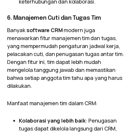
keterhubungan dan kolaborasi.
6. Manajemen Cuti dan Tugas Tim
Banyak
software CRM
modern juga
menawarkan fitur manajemen tim dan tugas,
yang mempermudah pengaturan jadwal kerja,
pelacakan cuti, dan penugasan tugas antar tim.
Dengan fitur ini, tim dapat lebih mudah
mengelola tanggung jawab dan memastikan
bahwa setiap anggota tim tahu apa yang harus
dilakukan.
Manfaat manajemen tim dalam CRM:
Kolaborasi yang lebih baik
: Penugasan
tugas dapat dikelola langsung dari CRM,