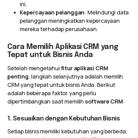
ini.
Kepercayaan pelanggan
: Melindungi data
pelanggan meningkatkan kepercayaan
mereka terhadap perusahaan.
Cara Memilih Aplikasi CRM yang
Tepat untuk Bisnis Anda
Setelah mengetahui
fitur aplikasi CRM
penting
, langkah selanjutnya adalah memilih
CRM yang tepat untuk bisnis Anda. Berikut
adalah beberapa faktor yang perlu
dipertimbangkan saat memilih
software CRM
:
1. Sesuaikan dengan Kebutuhan Bisnis
Setiap bisnis memiliki kebutuhan yang berbeda,