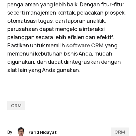
pengalaman yang lebih baik. Dengan fitur-fitur
seperti manajemen kontak, pelacakan prospek,
otomatisasi tugas, dan laporan analitik,
perusahaan dapat mengelola interaksi
pelanggan secara lebih efisien dan efektif.
Pastikan untuk memilih
software CRM
yang
memenuhi kebutuhan bisnis Anda, mudah
digunakan, dan dapat diintegrasikan dengan
alat lain yang Anda gunakan.
CRM
CRM
By
Farid Hidayat