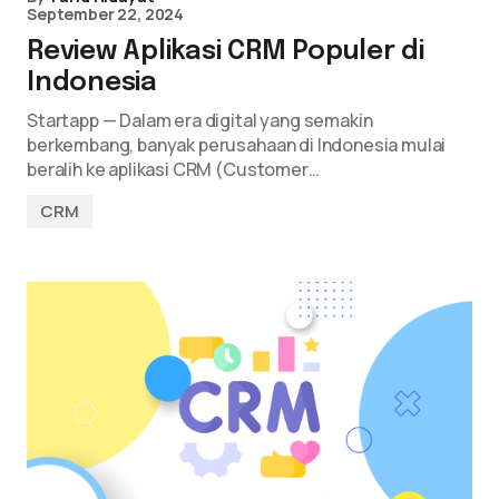
September 22, 2024
Review Aplikasi CRM Populer di
Indonesia
Startapp — Dalam era digital yang semakin
berkembang, banyak perusahaan di Indonesia mulai
beralih ke aplikasi CRM (Customer…
CRM