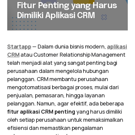
Fitur Penting yang Harus
Dimiliki Aplikasi CRM
Startapp
— Dalam dunia bisnis modern,
aplikasi
CRM
atau Customer Relationship Management
telah menjadi alat yang sangat penting bagi
perusahaan dalam mengelola hubungan
pelanggan. CRM membantu perusahaan
mengotomatisasi berbagai proses, mulai dari
penjualan, pemasaran, hingga layanan
pelanggan. Namun, agar efektif, ada beberapa
fitur aplikasi CRM penting
yang harus dimiliki
oleh setiap perusahaan untuk memaksimalkan
efisiensi dan memastikan pengalaman