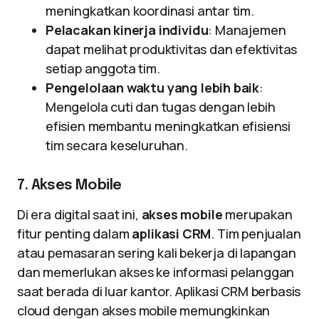
meningkatkan koordinasi antar tim.
Pelacakan kinerja individu
: Manajemen
dapat melihat produktivitas dan efektivitas
setiap anggota tim.
Pengelolaan waktu yang lebih baik
:
Mengelola cuti dan tugas dengan lebih
efisien membantu meningkatkan efisiensi
tim secara keseluruhan.
7. Akses Mobile
Di era digital saat ini,
akses mobile
merupakan
fitur penting dalam
aplikasi CRM
. Tim penjualan
atau pemasaran sering kali bekerja di lapangan
dan memerlukan akses ke informasi pelanggan
saat berada di luar kantor. Aplikasi CRM berbasis
cloud dengan akses mobile memungkinkan