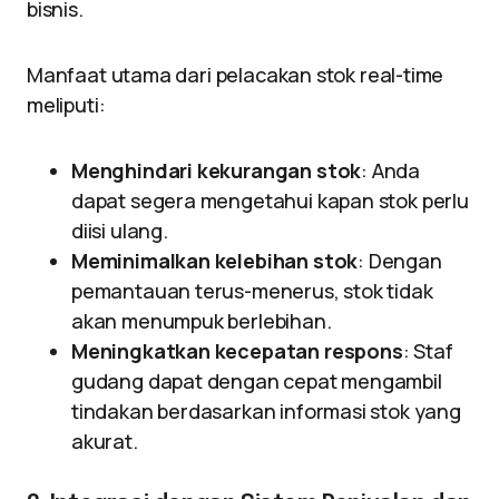
bisnis.
Manfaat utama dari pelacakan stok real-time
meliputi:
Menghindari kekurangan stok
: Anda
dapat segera mengetahui kapan stok perlu
diisi ulang.
Meminimalkan kelebihan stok
: Dengan
pemantauan terus-menerus, stok tidak
akan menumpuk berlebihan.
Meningkatkan kecepatan respons
: Staf
gudang dapat dengan cepat mengambil
tindakan berdasarkan informasi stok yang
akurat.