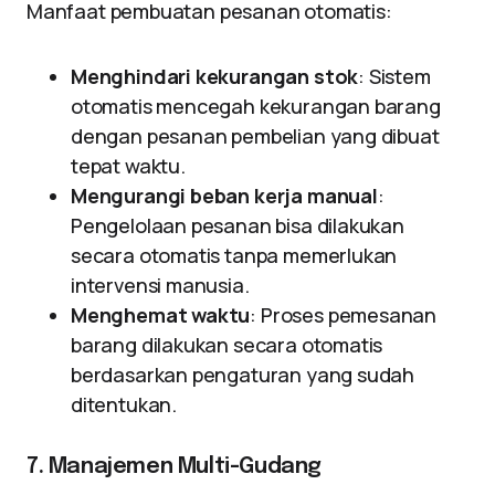
Manfaat pembuatan pesanan otomatis:
Menghindari kekurangan stok
: Sistem
otomatis mencegah kekurangan barang
dengan pesanan pembelian yang dibuat
tepat waktu.
Mengurangi beban kerja manual
:
Pengelolaan pesanan bisa dilakukan
secara otomatis tanpa memerlukan
intervensi manusia.
Menghemat waktu
: Proses pemesanan
barang dilakukan secara otomatis
berdasarkan pengaturan yang sudah
ditentukan.
7. Manajemen Multi-Gudang