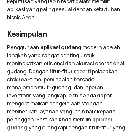
keputusan yang lebih tepat dalam memilih
aplikasi yang paling sesuai dengan kebutuhan
bisnis Anda.
Kesimpulan
Penggunaan
aplikasi gudang
modern adalah
langkah yang sangat penting untuk
meningkatkan efisiensi dan akurasi operasional
gudang. Dengan fitur-fitur seperti pelacakan
stok real-time, pemindaian barcode,
manajemen multi-gudang, dan laporan
inventaris yang lengkap, bisnis Anda dapat
mengoptimalkan pengelolaan stok dan
memberikan layanan yang lebih baik kepada
pelanggan. Pastikan Anda memilih
aplikasi
gudang
yang dilengkapi dengan fitur-fitur yang