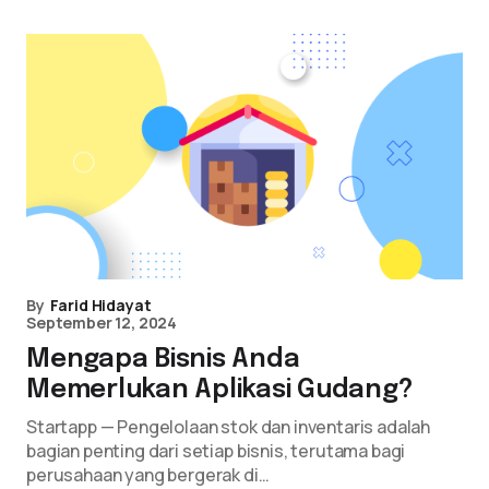
By
Farid Hidayat
September 12, 2024
Mengapa Bisnis Anda
Memerlukan Aplikasi Gudang?
Startapp — Pengelolaan stok dan inventaris adalah
bagian penting dari setiap bisnis, terutama bagi
perusahaan yang bergerak di…