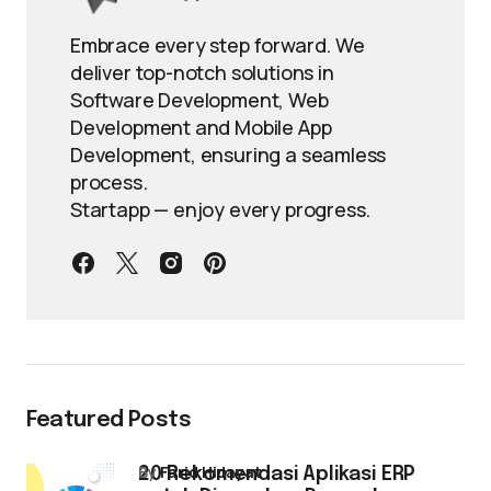
Embrace every step forward. We
deliver top-notch solutions in
Software Development, Web
Development and Mobile App
Development, ensuring a seamless
process.
Startapp — enjoy every progress.
Featured Posts
by
Farid Hidayat
20 Rekomendasi Aplikasi ERP