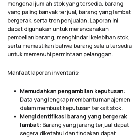
mengenai jumlah stok yang tersedia, barang
yang paling banyak terjual, barang yang lambat
bergerak, serta tren penjualan. Laporan ini
dapat digunakan untuk merencanakan
pembelian barang, menghindari kelebihan stok,
serta memastikan bahwa barang selalu tersedia
untuk memenuhi permintaan pelanggan.
Manfaat laporan inventaris:
Memudahkan pengambilan keputusan
:
Data yang lengkap membantu manajemen
dalam membuat keputusan terkait stok.
Mengidentifikasi barang yang bergerak
lambat
: Barang yang jarang terjual dapat
segera diketahui dan tindakan dapat