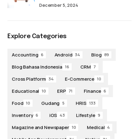
December 5, 2024
Explore Categories
Accounting
Android
Blog
6
34
89
Blog Bahasa Indonesia
CRM
16
7
Cross Platform
E-Commerce
34
10
Educational
ERP
Finance
10
71
6
Food
Gudang
HRIS
10
5
133
Inventory
iOS
Lifestyle
6
43
9
Magazine and Newspaper
Medical
10
4