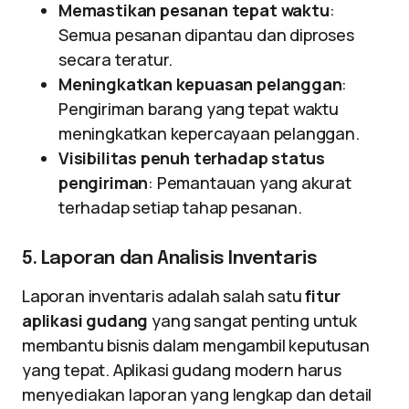
Memastikan pesanan tepat waktu
:
Semua pesanan dipantau dan diproses
secara teratur.
Meningkatkan kepuasan pelanggan
:
Pengiriman barang yang tepat waktu
meningkatkan kepercayaan pelanggan.
Visibilitas penuh terhadap status
pengiriman
: Pemantauan yang akurat
terhadap setiap tahap pesanan.
5. Laporan dan Analisis Inventaris
Laporan inventaris adalah salah satu
fitur
aplikasi gudang
yang sangat penting untuk
membantu bisnis dalam mengambil keputusan
yang tepat. Aplikasi gudang modern harus
menyediakan laporan yang lengkap dan detail