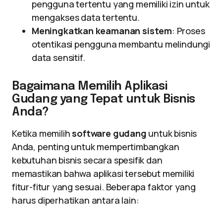
pengguna tertentu yang memiliki izin untuk
mengakses data tertentu.
Meningkatkan keamanan sistem
: Proses
otentikasi pengguna membantu melindungi
data sensitif.
Bagaimana Memilih Aplikasi
Gudang yang Tepat untuk Bisnis
Anda?
Ketika memilih
software gudang
untuk bisnis
Anda, penting untuk mempertimbangkan
kebutuhan bisnis secara spesifik dan
memastikan bahwa aplikasi tersebut memiliki
fitur-fitur yang sesuai. Beberapa faktor yang
harus diperhatikan antara lain: