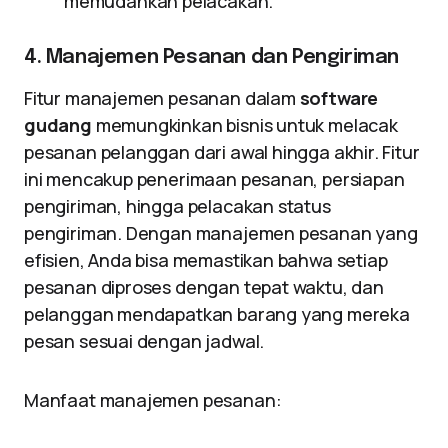
memudahkan pelacakan.
4. Manajemen Pesanan dan Pengiriman
Fitur manajemen pesanan dalam
software
gudang
memungkinkan bisnis untuk melacak
pesanan pelanggan dari awal hingga akhir. Fitur
ini mencakup penerimaan pesanan, persiapan
pengiriman, hingga pelacakan status
pengiriman. Dengan manajemen pesanan yang
efisien, Anda bisa memastikan bahwa setiap
pesanan diproses dengan tepat waktu, dan
pelanggan mendapatkan barang yang mereka
pesan sesuai dengan jadwal.
Manfaat manajemen pesanan: