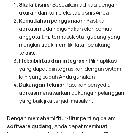
Skala bisnis
: Sesuaikan aplikasi dengan
ukuran dan kompleksitas bisnis Anda.
Kemudahan penggunaan
: Pastikan
aplikasi mudah digunakan oleh semua
anggota tim, termasuk staf gudang yang
mungkin tidak memiliki latar belakang
teknis.
Fleksibilitas dan integrasi
: Pilih aplikasi
yang dapat diintegrasikan dengan sistem
lain yang sudah Anda gunakan.
Dukungan teknis
: Pastikan penyedia
aplikasi menawarkan dukungan pelanggan
yang baik jika terjadi masalah.
Dengan memahami fitur-fitur penting dalam
software gudang
, Anda dapat membuat