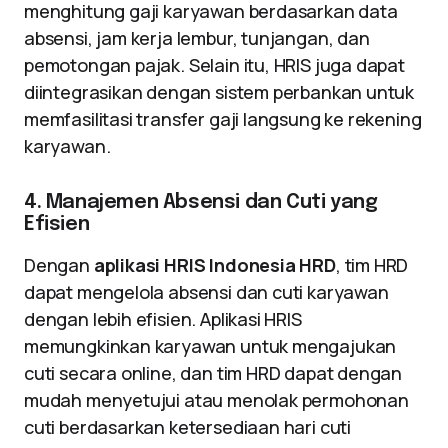
menghitung gaji karyawan berdasarkan data
absensi, jam kerja lembur, tunjangan, dan
pemotongan pajak. Selain itu, HRIS juga dapat
diintegrasikan dengan sistem perbankan untuk
memfasilitasi transfer gaji langsung ke rekening
karyawan.
4. Manajemen Absensi dan Cuti yang
Efisien
Dengan
aplikasi HRIS Indonesia HRD
, tim HRD
dapat mengelola absensi dan cuti karyawan
dengan lebih efisien. Aplikasi HRIS
memungkinkan karyawan untuk mengajukan
cuti secara online, dan tim HRD dapat dengan
mudah menyetujui atau menolak permohonan
cuti berdasarkan ketersediaan hari cuti