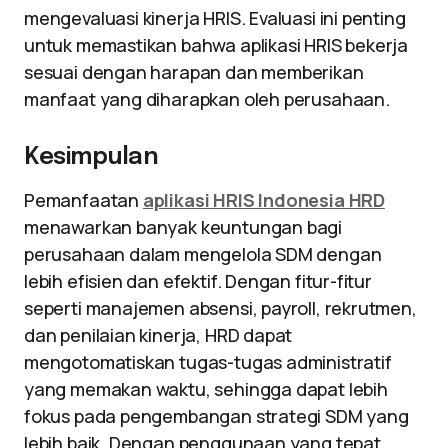
mengevaluasi kinerja HRIS. Evaluasi ini penting
untuk memastikan bahwa aplikasi HRIS bekerja
sesuai dengan harapan dan memberikan
manfaat yang diharapkan oleh perusahaan.
Kesimpulan
Pemanfaatan
aplikasi HRIS Indonesia HRD
menawarkan banyak keuntungan bagi
perusahaan dalam mengelola SDM dengan
lebih efisien dan efektif. Dengan fitur-fitur
seperti manajemen absensi, payroll, rekrutmen,
dan penilaian kinerja, HRD dapat
mengotomatiskan tugas-tugas administratif
yang memakan waktu, sehingga dapat lebih
fokus pada pengembangan strategi SDM yang
lebih baik. Dengan penggunaan yang tepat,