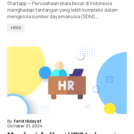
Startapp — Perusahaan skala besar di Indonesia
menghadapi tantangan yang lebih kompleks dalam
mengelola sumber daya manusia (SDM)…
HRIS
By
Farid Hidayat
October 21, 2024