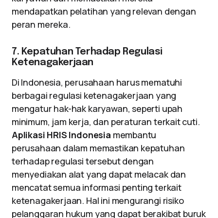
mendapatkan pelatihan yang relevan dengan
peran mereka.
7. Kepatuhan Terhadap Regulasi
Ketenagakerjaan
Di Indonesia, perusahaan harus mematuhi
berbagai regulasi ketenagakerjaan yang
mengatur hak-hak karyawan, seperti upah
minimum, jam kerja, dan peraturan terkait cuti.
Aplikasi HRIS Indonesia
membantu
perusahaan dalam memastikan kepatuhan
terhadap regulasi tersebut dengan
menyediakan alat yang dapat melacak dan
mencatat semua informasi penting terkait
ketenagakerjaan. Hal ini mengurangi risiko
pelanggaran hukum yang dapat berakibat buruk