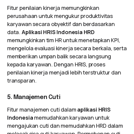
Fitur penilaian kinerja memungkinkan
perusahaan untuk mengukur produktivitas
karyawan secara obyektif dan berdasarkan
data.
Aplikasi HRIS Indonesia HRD
memungkinkan tim HR untuk menetapkan KPI,
mengelola evaluasi kinerja secara berkala, serta
memberikan umpan balik secara langsung
kepada karyawan. Dengan HRIS, proses
penilaian kinerja menjadi lebih terstruktur dan
transparan.
5. Manajemen Cuti
Fitur manajemen cuti dalam
aplikasi HRIS
Indonesia
memudahkan karyawan untuk
mengajukan cuti dan memudahkan HRD dalam
melacak sisa cuti karyawan. Permohonan cuti