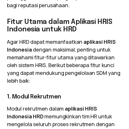
bagi reputasi perusahaan.
Fitur Utama dalam Aplikasi HRIS
Indonesia untuk HRD
Agar HRD dapat memanfaatkan
aplikasi HRIS
Indonesia
dengan maksimal, penting untuk
memahami fitur-fitur utama yang ditawarkan
oleh sistem HRIS. Berikut beberapa fitur kunci
yang dapat mendukung pengelolaan SDM yang
lebih baik:
1. Modul Rekrutmen
Modul rekrutmen dalam
aplikasi HRIS
Indonesia HRD
memungkinkan tim HR untuk
mengelola seluruh proses rekrutmen dengan