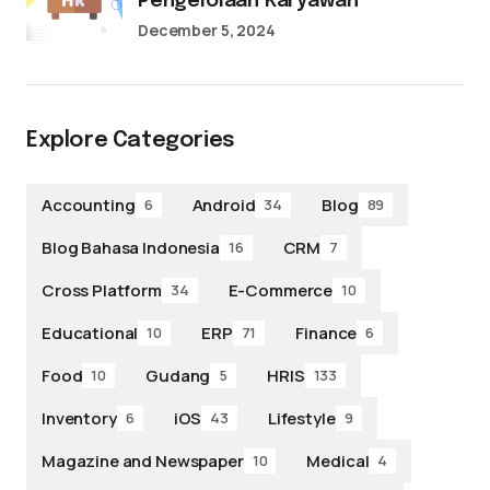
Pengelolaan Karyawan
December 5, 2024
Explore Categories
Accounting
Android
Blog
6
34
89
Blog Bahasa Indonesia
CRM
16
7
Cross Platform
E-Commerce
34
10
Educational
ERP
Finance
10
71
6
Food
Gudang
HRIS
10
5
133
Inventory
iOS
Lifestyle
6
43
9
Magazine and Newspaper
Medical
10
4