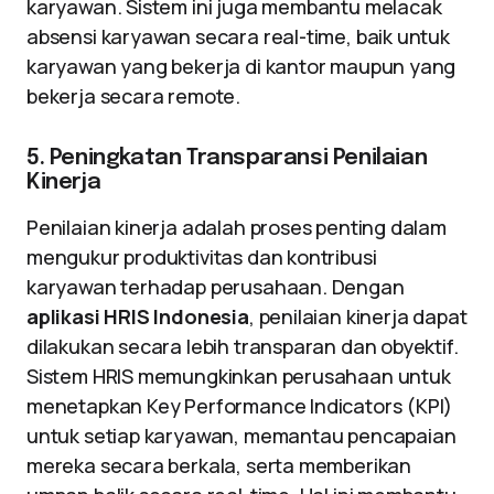
karyawan. Sistem ini juga membantu melacak
absensi karyawan secara real-time, baik untuk
karyawan yang bekerja di kantor maupun yang
bekerja secara remote.
5. Peningkatan Transparansi Penilaian
Kinerja
Penilaian kinerja adalah proses penting dalam
mengukur produktivitas dan kontribusi
karyawan terhadap perusahaan. Dengan
aplikasi HRIS Indonesia
, penilaian kinerja dapat
dilakukan secara lebih transparan dan obyektif.
Sistem HRIS memungkinkan perusahaan untuk
menetapkan Key Performance Indicators (KPI)
untuk setiap karyawan, memantau pencapaian
mereka secara berkala, serta memberikan