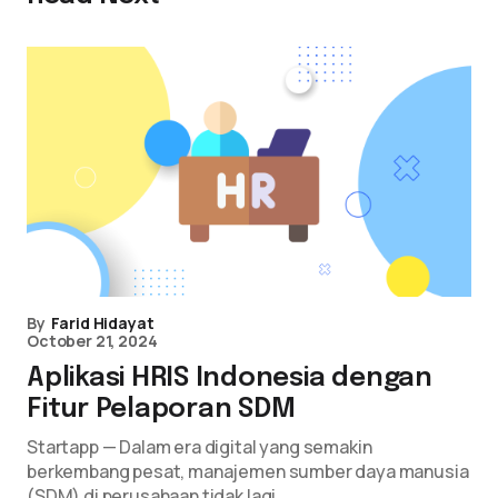
By
Farid Hidayat
October 21, 2024
Aplikasi HRIS Indonesia dengan
Fitur Pelaporan SDM
Startapp — Dalam era digital yang semakin
berkembang pesat, manajemen sumber daya manusia
(SDM) di perusahaan tidak lagi…