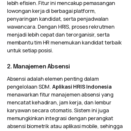
lebih efisien. Fitur ini mencakup pemasangan
lowongan kerja di berbagai platform,
penyaringan kandidat, serta penjadwalan
wawancara. Dengan HRIS, proses rekrutmen
menjadi lebih cepat dan terorganisir, serta
membantu tim HR menemukan kandidat terbaik
untuk setiap posisi.
2. Manajemen Absensi
Absensi adalah elemen penting dalam
pengelolaan SDM.
Aplikasi HRIS Indonesia
menawarkan fitur manajemen absensi yang
mencatat kehadiran, jam kerja, dan lembur
karyawan secara otomatis. Sistem ini juga
memungkinkan integrasi dengan perangkat
absensi biometrik atau aplikasi mobile, sehingga