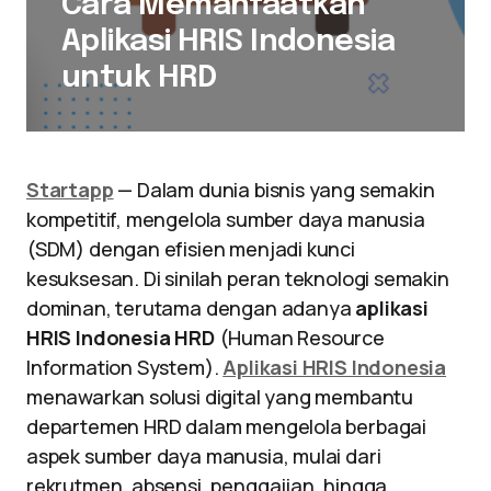
Cara Memanfaatkan
Aplikasi HRIS Indonesia
untuk HRD
Startapp
— Dalam dunia bisnis yang semakin
kompetitif, mengelola sumber daya manusia
(SDM) dengan efisien menjadi kunci
kesuksesan. Di sinilah peran teknologi semakin
dominan, terutama dengan adanya
aplikasi
HRIS Indonesia HRD
(Human Resource
Information System).
Aplikasi HRIS Indonesia
menawarkan solusi digital yang membantu
departemen HRD dalam mengelola berbagai
aspek sumber daya manusia, mulai dari
rekrutmen, absensi, penggajian, hingga