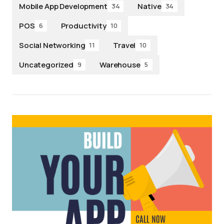
Mobile App Development
Native
34
34
POS
Productivity
6
10
Social Networking
Travel
11
10
Uncategorized
Warehouse
9
5