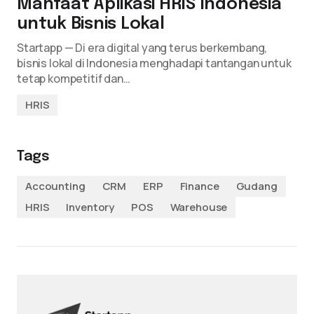
Manfaat Aplikasi HRIS Indonesia
untuk Bisnis Lokal
Startapp — Di era digital yang terus berkembang,
bisnis lokal di Indonesia menghadapi tantangan untuk
tetap kompetitif dan…
HRIS
Tags
Accounting
CRM
ERP
Finance
Gudang
HRIS
Inventory
POS
Warehouse