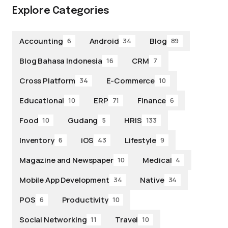
Explore Categories
Accounting
Android
Blog
6
34
89
Blog Bahasa Indonesia
CRM
16
7
Cross Platform
E-Commerce
34
10
Educational
ERP
Finance
10
71
6
Food
Gudang
HRIS
10
5
133
Inventory
iOS
Lifestyle
6
43
9
Magazine and Newspaper
Medical
10
4
Mobile App Development
Native
34
34
POS
Productivity
6
10
Social Networking
Travel
11
10