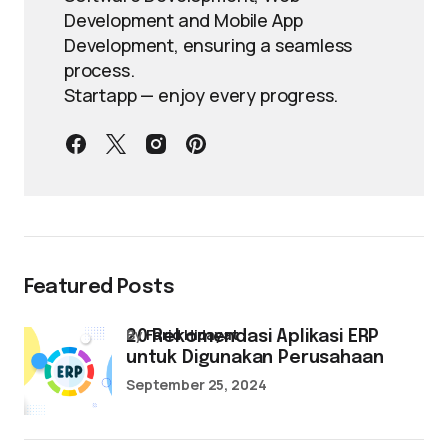
Development and Mobile App
Development, ensuring a seamless
process.
Startapp — enjoy every progress.
Featured Posts
by
Farid Hidayat
20 Rekomendasi Aplikasi ERP
untuk Digunakan Perusahaan
September 25, 2024