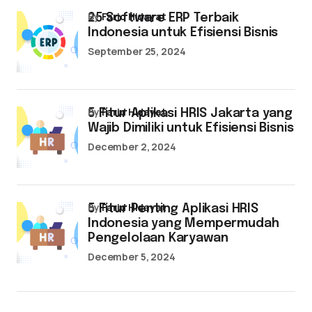
by
Farid Hidayat
25 Software ERP Terbaik
Indonesia untuk Efisiensi Bisnis
September 25, 2024
by
Farid Hidayat
5 Fitur Aplikasi HRIS Jakarta yang
Wajib Dimiliki untuk Efisiensi Bisnis
December 2, 2024
by
Farid Hidayat
5 Fitur Penting Aplikasi HRIS
Indonesia yang Mempermudah
Pengelolaan Karyawan
December 5, 2024