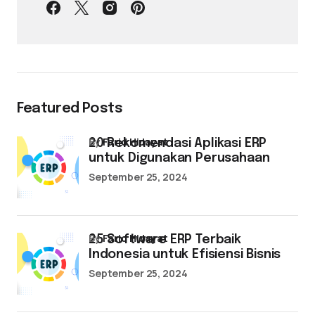
Featured Posts
by
Farid Hidayat
20 Rekomendasi Aplikasi ERP
untuk Digunakan Perusahaan
September 25, 2024
by
Farid Hidayat
25 Software ERP Terbaik
Indonesia untuk Efisiensi Bisnis
September 25, 2024