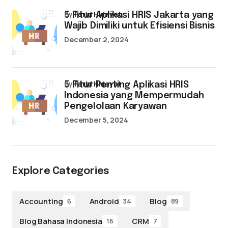
by
Farid Hidayat
5 Fitur Aplikasi HRIS Jakarta yang
Wajib Dimiliki untuk Efisiensi Bisnis
December 2, 2024
by
Farid Hidayat
5 Fitur Penting Aplikasi HRIS
Indonesia yang Mempermudah
Pengelolaan Karyawan
December 5, 2024
Explore Categories
Accounting
Android
Blog
6
34
89
Blog Bahasa Indonesia
CRM
16
7