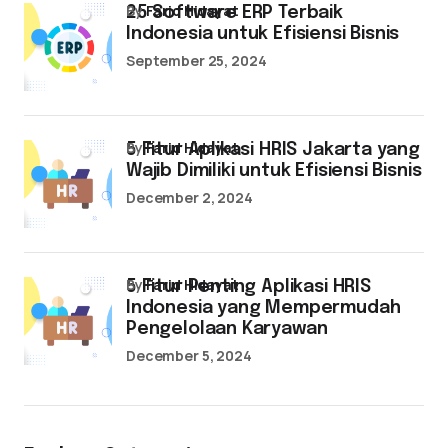
by
Farid Hidayat
25 Software ERP Terbaik
Indonesia untuk Efisiensi Bisnis
September 25, 2024
by
Farid Hidayat
5 Fitur Aplikasi HRIS Jakarta yang
Wajib Dimiliki untuk Efisiensi Bisnis
December 2, 2024
by
Farid Hidayat
5 Fitur Penting Aplikasi HRIS
Indonesia yang Mempermudah
Pengelolaan Karyawan
December 5, 2024