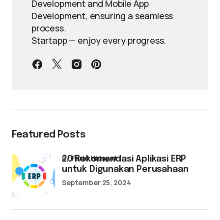
Development and Mobile App
Development, ensuring a seamless
process.
Startapp — enjoy every progress.
Featured Posts
by
Farid Hidayat
20 Rekomendasi Aplikasi ERP
untuk Digunakan Perusahaan
September 25, 2024