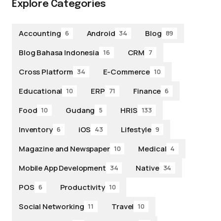
Explore Categories
Accounting
Android
Blog
6
34
89
Blog Bahasa Indonesia
CRM
16
7
Cross Platform
E-Commerce
34
10
Educational
ERP
Finance
10
71
6
Food
Gudang
HRIS
10
5
133
Inventory
iOS
Lifestyle
6
43
9
Magazine and Newspaper
Medical
10
4
Mobile App Development
Native
34
34
POS
Productivity
6
10
Social Networking
Travel
11
10