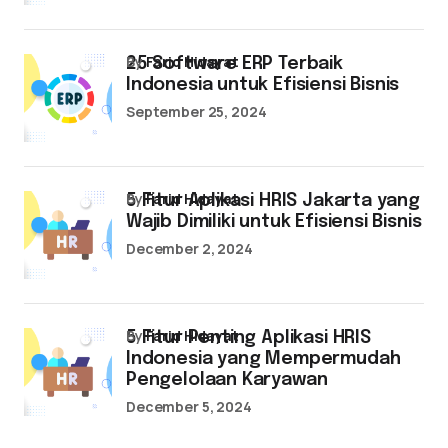
by
Farid Hidayat
25 Software ERP Terbaik
Indonesia untuk Efisiensi Bisnis
September 25, 2024
by
Farid Hidayat
5 Fitur Aplikasi HRIS Jakarta yang
Wajib Dimiliki untuk Efisiensi Bisnis
December 2, 2024
by
Farid Hidayat
5 Fitur Penting Aplikasi HRIS
Indonesia yang Mempermudah
Pengelolaan Karyawan
December 5, 2024