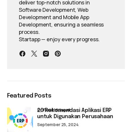
deliver top-notch solutions in
Software Development, Web
Development and Mobile App
Development, ensuring a seamless
process.
Startapp — enjoy every progress.
Featured Posts
by
Farid Hidayat
20 Rekomendasi Aplikasi ERP
untuk Digunakan Perusahaan
September 25, 2024