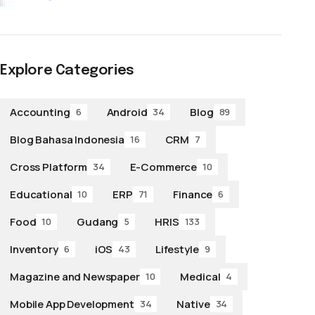
Explore Categories
Accounting
Android
Blog
6
34
89
Blog Bahasa Indonesia
CRM
16
7
Cross Platform
E-Commerce
34
10
Educational
ERP
Finance
10
71
6
Food
Gudang
HRIS
10
5
133
Inventory
iOS
Lifestyle
6
43
9
Magazine and Newspaper
Medical
10
4
Mobile App Development
Native
34
34