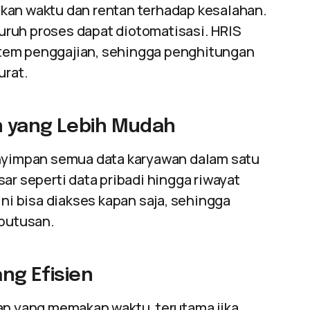
kan waktu dan rentan terhadap kesalahan.
luruh proses dapat diotomatisasi. HRIS
tem penggajian, sehingga penghitungan
urat.
n yang Lebih Mudah
yimpan semua data karyawan dalam satu
ar seperti data pribadi hingga riwayat
ini bisa diakses kapan saja, sehingga
putusan.
ang Efisien
aan yang memakan waktu, terutama jika