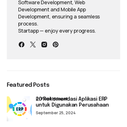
Software Development, Web
Development and Mobile App
Development, ensuring a seamless
process.
Startapp — enjoy every progress.
Featured Posts
by
Farid Hidayat
20 Rekomendasi Aplikasi ERP
untuk Digunakan Perusahaan
September 25, 2024