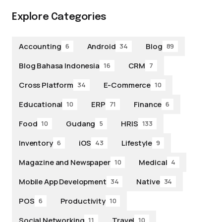
Explore Categories
Accounting
Android
Blog
6
34
89
Blog Bahasa Indonesia
CRM
16
7
Cross Platform
E-Commerce
34
10
Educational
ERP
Finance
10
71
6
Food
Gudang
HRIS
10
5
133
Inventory
iOS
Lifestyle
6
43
9
Magazine and Newspaper
Medical
10
4
Mobile App Development
Native
34
34
POS
Productivity
6
10
Social Networking
Travel
11
10