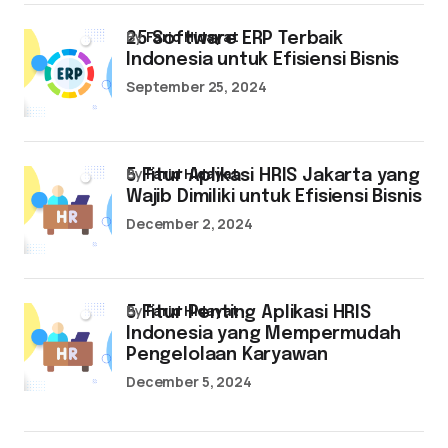
by
Farid Hidayat
25 Software ERP Terbaik
Indonesia untuk Efisiensi Bisnis
September 25, 2024
by
Farid Hidayat
5 Fitur Aplikasi HRIS Jakarta yang
Wajib Dimiliki untuk Efisiensi Bisnis
December 2, 2024
by
Farid Hidayat
5 Fitur Penting Aplikasi HRIS
Indonesia yang Mempermudah
Pengelolaan Karyawan
December 5, 2024