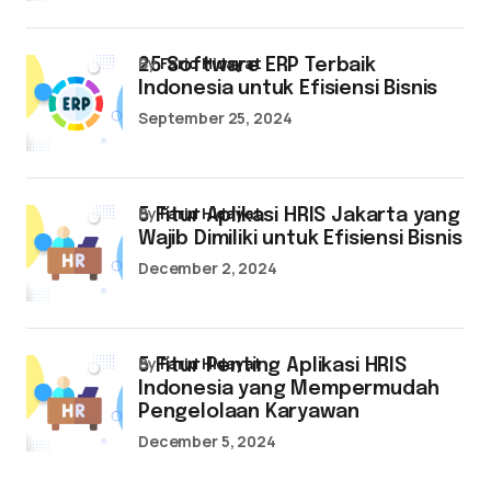
by
Farid Hidayat
25 Software ERP Terbaik
Indonesia untuk Efisiensi Bisnis
September 25, 2024
by
Farid Hidayat
5 Fitur Aplikasi HRIS Jakarta yang
Wajib Dimiliki untuk Efisiensi Bisnis
December 2, 2024
by
Farid Hidayat
5 Fitur Penting Aplikasi HRIS
Indonesia yang Mempermudah
Pengelolaan Karyawan
December 5, 2024