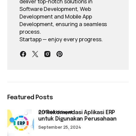
deliver top-notch solutions in
Software Development, Web
Development and Mobile App
Development, ensuring a seamless
process.
Startapp — enjoy every progress.
Featured Posts
by
Farid Hidayat
20 Rekomendasi Aplikasi ERP
untuk Digunakan Perusahaan
September 25, 2024