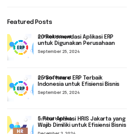
Featured Posts
by
Farid Hidayat
20 Rekomendasi Aplikasi ERP
untuk Digunakan Perusahaan
September 25, 2024
by
Farid Hidayat
25 Software ERP Terbaik
Indonesia untuk Efisiensi Bisnis
September 25, 2024
by
Farid Hidayat
5 Fitur Aplikasi HRIS Jakarta yang
Wajib Dimiliki untuk Efisiensi Bisnis
December 2, 2024