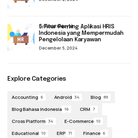
by
Farid Hidayat
5 Fitur Penting Aplikasi HRIS
Indonesia yang Mempermudah
Pengelolaan Karyawan
December 5, 2024
Explore Categories
Accounting
Android
Blog
6
34
89
Blog Bahasa Indonesia
CRM
16
7
Cross Platform
E-Commerce
34
10
Educational
ERP
Finance
10
71
6