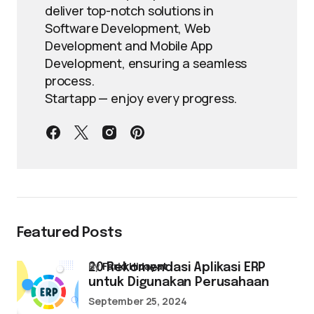
deliver top-notch solutions in
Software Development, Web
Development and Mobile App
Development, ensuring a seamless
process.
Startapp — enjoy every progress.
Featured Posts
by
Farid Hidayat
20 Rekomendasi Aplikasi ERP
untuk Digunakan Perusahaan
September 25, 2024