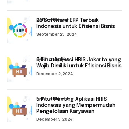
by
Farid Hidayat
25 Software ERP Terbaik
Indonesia untuk Efisiensi Bisnis
September 25, 2024
by
Farid Hidayat
5 Fitur Aplikasi HRIS Jakarta yang
Wajib Dimiliki untuk Efisiensi Bisnis
December 2, 2024
by
Farid Hidayat
5 Fitur Penting Aplikasi HRIS
Indonesia yang Mempermudah
Pengelolaan Karyawan
December 5, 2024