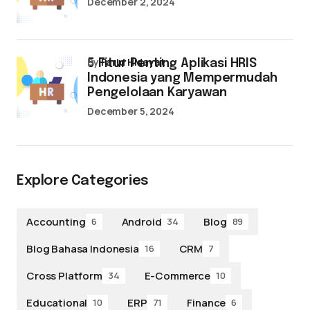
December 2, 2024
by
Farid Hidayat
5 Fitur Penting Aplikasi HRIS
Indonesia yang Mempermudah
Pengelolaan Karyawan
December 5, 2024
Explore Categories
Accounting
Android
Blog
6
34
89
Blog Bahasa Indonesia
CRM
16
7
Cross Platform
E-Commerce
34
10
Educational
ERP
Finance
10
71
6