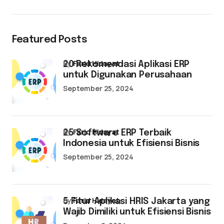
Featured Posts
by
Farid Hidayat
20 Rekomendasi Aplikasi ERP
untuk Digunakan Perusahaan
September 25, 2024
by
Farid Hidayat
25 Software ERP Terbaik
Indonesia untuk Efisiensi Bisnis
September 25, 2024
by
Farid Hidayat
5 Fitur Aplikasi HRIS Jakarta yang
Wajib Dimiliki untuk Efisiensi Bisnis