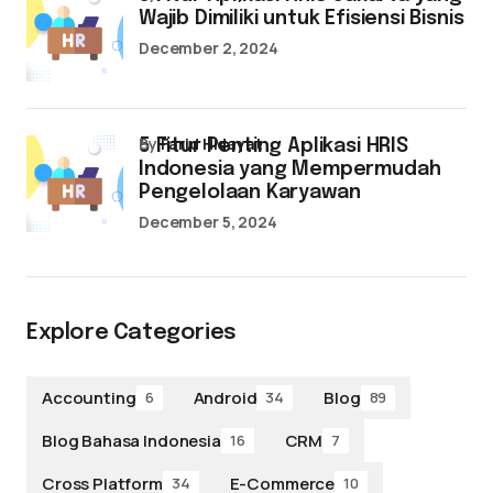
Wajib Dimiliki untuk Efisiensi Bisnis
December 2, 2024
by
Farid Hidayat
5 Fitur Penting Aplikasi HRIS
Indonesia yang Mempermudah
Pengelolaan Karyawan
December 5, 2024
Explore Categories
Accounting
Android
Blog
6
34
89
Blog Bahasa Indonesia
CRM
16
7
Cross Platform
E-Commerce
34
10