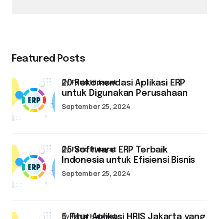
Featured Posts
by
Farid Hidayat
20 Rekomendasi Aplikasi ERP
untuk Digunakan Perusahaan
September 25, 2024
by
Farid Hidayat
25 Software ERP Terbaik
Indonesia untuk Efisiensi Bisnis
September 25, 2024
by
Farid Hidayat
5 Fitur Aplikasi HRIS Jakarta yang