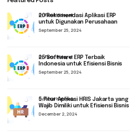
Featured Posts
by
Farid Hidayat
20 Rekomendasi Aplikasi ERP
untuk Digunakan Perusahaan
September 25, 2024
by
Farid Hidayat
25 Software ERP Terbaik
Indonesia untuk Efisiensi Bisnis
September 25, 2024
by
Farid Hidayat
5 Fitur Aplikasi HRIS Jakarta yang
Wajib Dimiliki untuk Efisiensi Bisnis
December 2, 2024