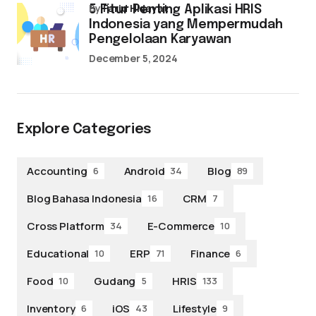
by
Farid Hidayat
5 Fitur Penting Aplikasi HRIS
Indonesia yang Mempermudah
Pengelolaan Karyawan
December 5, 2024
Explore Categories
Accounting
Android
Blog
6
34
89
Blog Bahasa Indonesia
CRM
16
7
Cross Platform
E-Commerce
34
10
Educational
ERP
Finance
10
71
6
Food
Gudang
HRIS
10
5
133
Inventory
iOS
Lifestyle
6
43
9