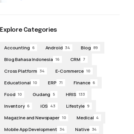
Explore Categories
Accounting
Android
Blog
6
34
89
Blog Bahasa Indonesia
CRM
16
7
Cross Platform
E-Commerce
34
10
Educational
ERP
Finance
10
71
6
Food
Gudang
HRIS
10
5
133
Inventory
iOS
Lifestyle
6
43
9
Magazine and Newspaper
Medical
10
4
Mobile App Development
Native
34
34