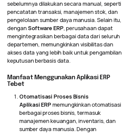
sebelumnya dilakukan secara manual, seperti
pencatatan transaksi, manajemen stok, dan
pengelolaan sumber daya manusia. Selain itu,
dengan
Software ERP
, perusahaan dapat
mengintegrasikan berbagai data dari seluruh
departemen, memungkinkan visibilitas dan
akses data yang lebih baik untuk pengambilan
keputusan berbasis data.
Manfaat Menggunakan Aplikasi ERP
Tebet
Otomatisasi Proses Bisnis
Aplikasi ERP
memungkinkan otomatisasi
berbagai proses bisnis, termasuk
manajemen keuangan, inventaris, dan
sumber daya manusia. Dengan