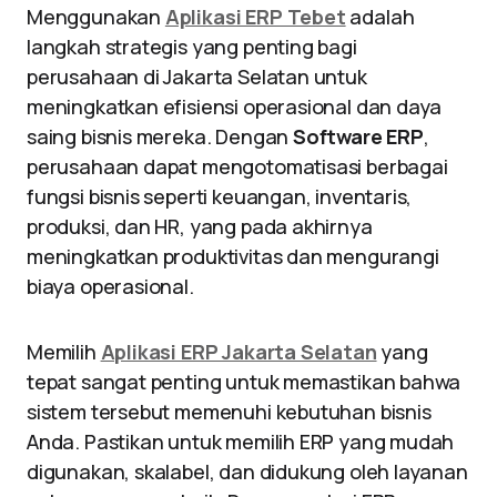
Menggunakan
Aplikasi ERP Tebet
adalah
langkah strategis yang penting bagi
perusahaan di Jakarta Selatan untuk
meningkatkan efisiensi operasional dan daya
saing bisnis mereka. Dengan
Software ERP
,
perusahaan dapat mengotomatisasi berbagai
fungsi bisnis seperti keuangan, inventaris,
produksi, dan HR, yang pada akhirnya
meningkatkan produktivitas dan mengurangi
biaya operasional.
Memilih
Aplikasi ERP Jakarta Selatan
yang
tepat sangat penting untuk memastikan bahwa
sistem tersebut memenuhi kebutuhan bisnis
Anda. Pastikan untuk memilih ERP yang mudah
digunakan, skalabel, dan didukung oleh layanan