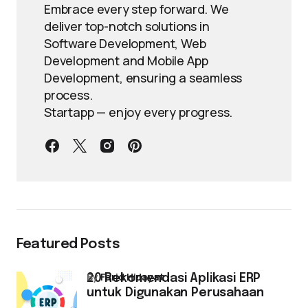
Embrace every step forward. We
deliver top-notch solutions in
Software Development, Web
Development and Mobile App
Development, ensuring a seamless
process.
Startapp — enjoy every progress.
Featured Posts
by
Farid Hidayat
20 Rekomendasi Aplikasi ERP
untuk Digunakan Perusahaan