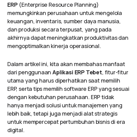
ERP
(Enterprise Resource Planning)
memungkinkan perusahaan untuk mengelola
keuangan, inventaris, sumber daya manusia,
dan produksi secara terpusat, yang pada
akhirnya dapat meningkatkan produktivitas dan
mengoptimalkan kinerja operasional.
Dalam artikel ini, kita akan membahas manfaat
dari penggunaan
Aplikasi ERP Tebet
, fitur-fitur
utama yang harus diperhatikan saat memilih
ERP, serta tips memilih software ERP yang sesuai
dengan kebutuhan perusahaan. ERP tidak
hanya menjadi solusi untuk manajemen yang
lebih baik, tetapi juga menjadi alat strategis
untuk mempercepat pertumbuhan bisnis di era
digital.