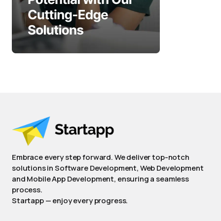
Embrace every step forward. We deliver top-notch
solutions in Software Development, Web Development
and Mobile App Development, ensuring a seamless
process.
Startapp — enjoy every progress.