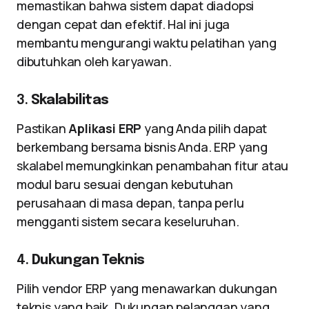
memastikan bahwa sistem dapat diadopsi
dengan cepat dan efektif. Hal ini juga
membantu mengurangi waktu pelatihan yang
dibutuhkan oleh karyawan.
3.
Skalabilitas
Pastikan
Aplikasi ERP
yang Anda pilih dapat
berkembang bersama bisnis Anda. ERP yang
skalabel memungkinkan penambahan fitur atau
modul baru sesuai dengan kebutuhan
perusahaan di masa depan, tanpa perlu
mengganti sistem secara keseluruhan.
4.
Dukungan Teknis
Pilih vendor ERP yang menawarkan dukungan
teknis yang baik. Dukungan pelanggan yang