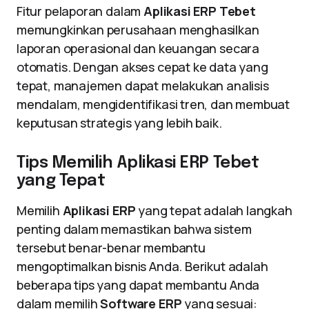
Fitur pelaporan dalam
Aplikasi ERP Tebet
memungkinkan perusahaan menghasilkan
laporan operasional dan keuangan secara
otomatis. Dengan akses cepat ke data yang
tepat, manajemen dapat melakukan analisis
mendalam, mengidentifikasi tren, dan membuat
keputusan strategis yang lebih baik.
Tips Memilih Aplikasi ERP Tebet
yang Tepat
Memilih
Aplikasi ERP
yang tepat adalah langkah
penting dalam memastikan bahwa sistem
tersebut benar-benar membantu
mengoptimalkan bisnis Anda. Berikut adalah
beberapa tips yang dapat membantu Anda
dalam memilih
Software ERP
yang sesuai: