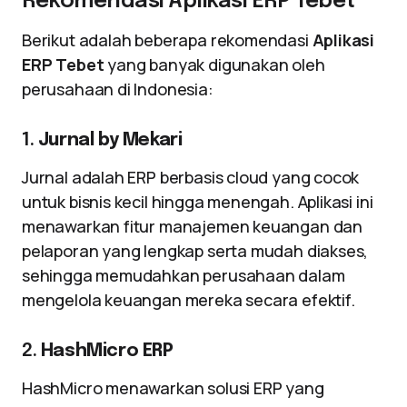
Rekomendasi Aplikasi ERP Tebet
Berikut adalah beberapa rekomendasi
Aplikasi
ERP Tebet
yang banyak digunakan oleh
perusahaan di Indonesia:
1.
Jurnal by Mekari
Jurnal adalah ERP berbasis cloud yang cocok
untuk bisnis kecil hingga menengah. Aplikasi ini
menawarkan fitur manajemen keuangan dan
pelaporan yang lengkap serta mudah diakses,
sehingga memudahkan perusahaan dalam
mengelola keuangan mereka secara efektif.
2.
HashMicro ERP
HashMicro menawarkan solusi ERP yang