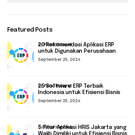
Featured Posts
by
Farid Hidayat
20 Rekomendasi Aplikasi ERP
untuk Digunakan Perusahaan
September 25, 2024
by
Farid Hidayat
25 Software ERP Terbaik
Indonesia untuk Efisiensi Bisnis
September 25, 2024
by
Farid Hidayat
5 Fitur Aplikasi HRIS Jakarta yang
Wajib Dimiliki untuk Efisiensi Bisnis