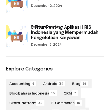
December 2, 2024
by
Farid Hidayat
5 Fitur Penting Aplikasi HRIS
Indonesia yang Mempermudah
Pengelolaan Karyawan
December 5, 2024
Explore Categories
Accounting
Android
Blog
6
34
89
Blog Bahasa Indonesia
CRM
16
7
Cross Platform
E-Commerce
34
10