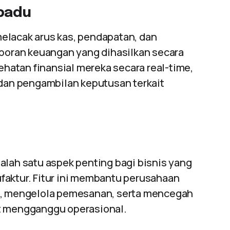
padu
elacak arus kas, pendapatan, dan
aporan keuangan yang dihasilkan secara
atan finansial mereka secara real-time,
an pengambilan keputusan terkait
alah satu aspek penting bagi bisnis yang
faktur. Fitur ini membantu perusahaan
me, mengelola pemesanan, serta mencegah
at mengganggu operasional.