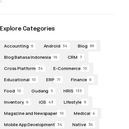
Explore Categories
Accounting
Android
Blog
6
34
89
Blog Bahasa Indonesia
CRM
16
7
Cross Platform
E-Commerce
34
10
Educational
ERP
Finance
10
71
6
Food
Gudang
HRIS
10
5
133
Inventory
iOS
Lifestyle
6
43
9
Magazine and Newspaper
Medical
10
4
Mobile App Development
Native
34
34