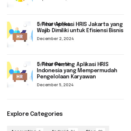
by
Farid Hidayat
5 Fitur Aplikasi HRIS Jakarta yang
Wajib Dimiliki untuk Efisiensi Bisnis
December 2, 2024
by
Farid Hidayat
5 Fitur Penting Aplikasi HRIS
Indonesia yang Mempermudah
Pengelolaan Karyawan
December 5, 2024
Explore Categories