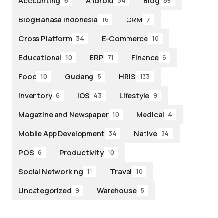
Accounting
Android
Blog
6
34
89
Blog Bahasa Indonesia
CRM
16
7
Cross Platform
E-Commerce
34
10
Educational
ERP
Finance
10
71
6
Food
Gudang
HRIS
10
5
133
Inventory
iOS
Lifestyle
6
43
9
Magazine and Newspaper
Medical
10
4
Mobile App Development
Native
34
34
POS
Productivity
6
10
Social Networking
Travel
11
10
Uncategorized
Warehouse
9
5