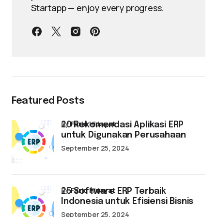
Startapp — enjoy every progress.
Featured Posts
by
Farid Hidayat
20 Rekomendasi Aplikasi ERP
untuk Digunakan Perusahaan
September 25, 2024
by
Farid Hidayat
25 Software ERP Terbaik
Indonesia untuk Efisiensi Bisnis
September 25, 2024