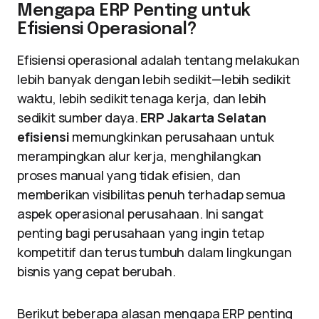
Mengapa ERP Penting untuk
Efisiensi Operasional?
Efisiensi operasional adalah tentang melakukan
lebih banyak dengan lebih sedikit—lebih sedikit
waktu, lebih sedikit tenaga kerja, dan lebih
sedikit sumber daya.
ERP Jakarta Selatan
efisiensi
memungkinkan perusahaan untuk
merampingkan alur kerja, menghilangkan
proses manual yang tidak efisien, dan
memberikan visibilitas penuh terhadap semua
aspek operasional perusahaan. Ini sangat
penting bagi perusahaan yang ingin tetap
kompetitif dan terus tumbuh dalam lingkungan
bisnis yang cepat berubah.
Berikut beberapa alasan mengapa ERP penting