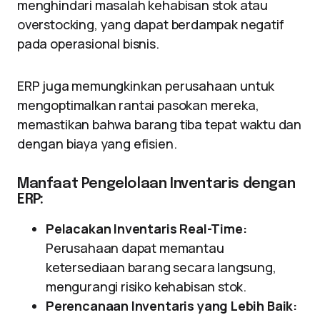
menghindari masalah kehabisan stok atau
overstocking, yang dapat berdampak negatif
pada operasional bisnis.
ERP juga memungkinkan perusahaan untuk
mengoptimalkan rantai pasokan mereka,
memastikan bahwa barang tiba tepat waktu dan
dengan biaya yang efisien.
Manfaat Pengelolaan Inventaris dengan
ERP:
Pelacakan Inventaris Real-Time:
Perusahaan dapat memantau
ketersediaan barang secara langsung,
mengurangi risiko kehabisan stok.
Perencanaan Inventaris yang Lebih Baik: