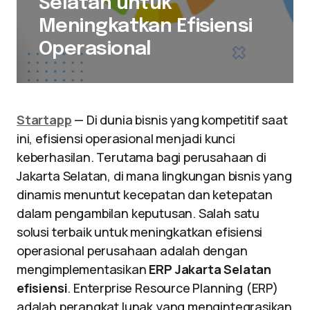
Selatan untuk
Meningkatkan Efisiensi
Operasional
Startapp
— Di dunia bisnis yang kompetitif saat
ini, efisiensi operasional menjadi kunci
keberhasilan. Terutama bagi perusahaan di
Jakarta Selatan, di mana lingkungan bisnis yang
dinamis menuntut kecepatan dan ketepatan
dalam pengambilan keputusan. Salah satu
solusi terbaik untuk meningkatkan efisiensi
operasional perusahaan adalah dengan
mengimplementasikan
ERP Jakarta Selatan
efisiensi
. Enterprise Resource Planning (ERP)
adalah perangkat lunak yang mengintegrasikan