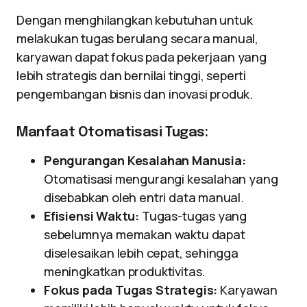
Dengan menghilangkan kebutuhan untuk
melakukan tugas berulang secara manual,
karyawan dapat fokus pada pekerjaan yang
lebih strategis dan bernilai tinggi, seperti
pengembangan bisnis dan inovasi produk.
Manfaat Otomatisasi Tugas:
Pengurangan Kesalahan Manusia:
Otomatisasi mengurangi kesalahan yang
disebabkan oleh entri data manual.
Efisiensi Waktu:
Tugas-tugas yang
sebelumnya memakan waktu dapat
diselesaikan lebih cepat, sehingga
meningkatkan produktivitas.
Fokus pada Tugas Strategis:
Karyawan