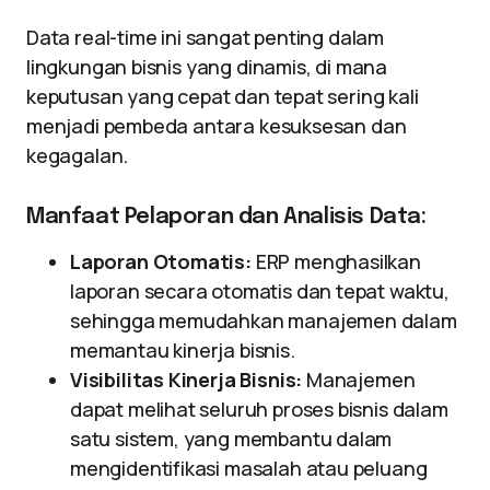
Data real-time ini sangat penting dalam
lingkungan bisnis yang dinamis, di mana
keputusan yang cepat dan tepat sering kali
menjadi pembeda antara kesuksesan dan
kegagalan.
Manfaat Pelaporan dan Analisis Data:
Laporan Otomatis:
ERP menghasilkan
laporan secara otomatis dan tepat waktu,
sehingga memudahkan manajemen dalam
memantau kinerja bisnis.
Visibilitas Kinerja Bisnis:
Manajemen
dapat melihat seluruh proses bisnis dalam
satu sistem, yang membantu dalam
mengidentifikasi masalah atau peluang