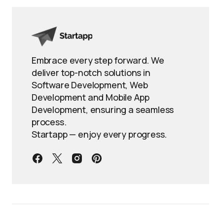
Embrace every step forward. We
deliver top-notch solutions in
Software Development, Web
Development and Mobile App
Development, ensuring a seamless
process.
Startapp — enjoy every progress.