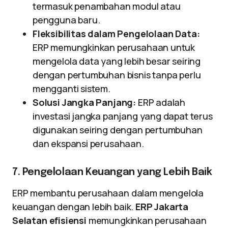
termasuk penambahan modul atau
pengguna baru.
Fleksibilitas dalam Pengelolaan Data:
ERP memungkinkan perusahaan untuk
mengelola data yang lebih besar seiring
dengan pertumbuhan bisnis tanpa perlu
mengganti sistem.
Solusi Jangka Panjang:
ERP adalah
investasi jangka panjang yang dapat terus
digunakan seiring dengan pertumbuhan
dan ekspansi perusahaan.
7. Pengelolaan Keuangan yang Lebih Baik
ERP membantu perusahaan dalam mengelola
keuangan dengan lebih baik.
ERP Jakarta
Selatan efisiensi
memungkinkan perusahaan