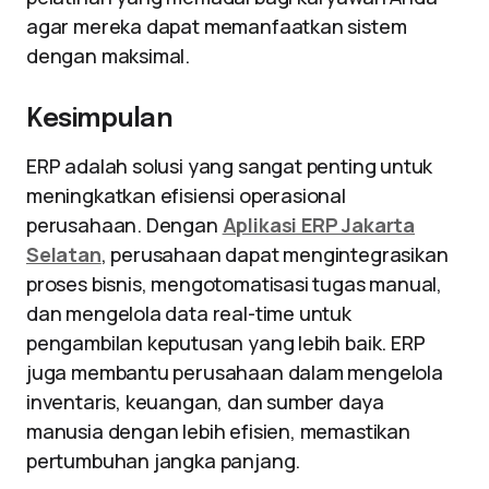
agar mereka dapat memanfaatkan sistem
dengan maksimal.
Kesimpulan
ERP adalah solusi yang sangat penting untuk
meningkatkan efisiensi operasional
perusahaan. Dengan
Aplikasi ERP Jakarta
Selatan
, perusahaan dapat mengintegrasikan
proses bisnis, mengotomatisasi tugas manual,
dan mengelola data real-time untuk
pengambilan keputusan yang lebih baik. ERP
juga membantu perusahaan dalam mengelola
inventaris, keuangan, dan sumber daya
manusia dengan lebih efisien, memastikan
pertumbuhan jangka panjang.