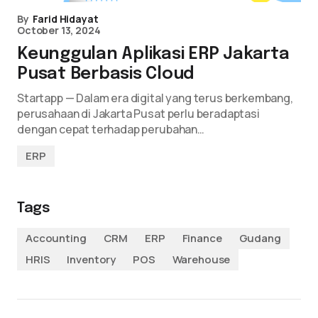
By
Farid Hidayat
October 13, 2024
Keunggulan Aplikasi ERP Jakarta
Pusat Berbasis Cloud
Startapp — Dalam era digital yang terus berkembang,
perusahaan di Jakarta Pusat perlu beradaptasi
dengan cepat terhadap perubahan…
ERP
Tags
Accounting
CRM
ERP
Finance
Gudang
HRIS
Inventory
POS
Warehouse