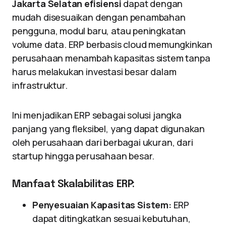
Jakarta Selatan efisiensi
dapat dengan
mudah disesuaikan dengan penambahan
pengguna, modul baru, atau peningkatan
volume data. ERP berbasis cloud memungkinkan
perusahaan menambah kapasitas sistem tanpa
harus melakukan investasi besar dalam
infrastruktur.
Ini menjadikan ERP sebagai solusi jangka
panjang yang fleksibel, yang dapat digunakan
oleh perusahaan dari berbagai ukuran, dari
startup hingga perusahaan besar.
Manfaat Skalabilitas ERP:
Penyesuaian Kapasitas Sistem:
ERP
dapat ditingkatkan sesuai kebutuhan,