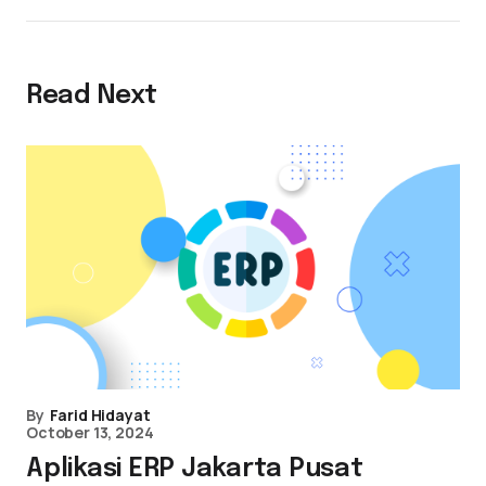
Read Next
By
Farid Hidayat
October 13, 2024
Aplikasi ERP Jakarta Pusat