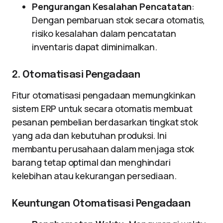
Pengurangan Kesalahan Pencatatan
:
Dengan pembaruan stok secara otomatis,
risiko kesalahan dalam pencatatan
inventaris dapat diminimalkan.
2. Otomatisasi Pengadaan
Fitur otomatisasi pengadaan memungkinkan
sistem ERP untuk secara otomatis membuat
pesanan pembelian berdasarkan tingkat stok
yang ada dan kebutuhan produksi. Ini
membantu perusahaan dalam menjaga stok
barang tetap optimal dan menghindari
kelebihan atau kekurangan persediaan.
Keuntungan Otomatisasi Pengadaan