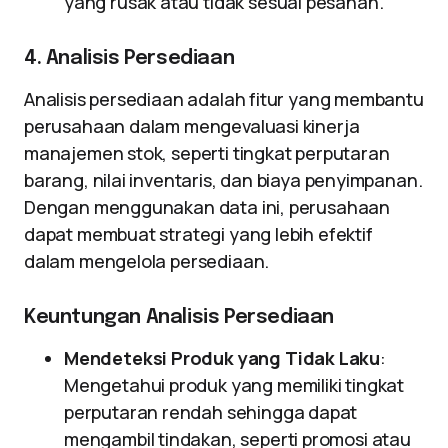
yang rusak atau tidak sesuai pesanan.
4. Analisis Persediaan
Analisis persediaan adalah fitur yang membantu
perusahaan dalam mengevaluasi kinerja
manajemen stok, seperti tingkat perputaran
barang, nilai inventaris, dan biaya penyimpanan.
Dengan menggunakan data ini, perusahaan
dapat membuat strategi yang lebih efektif
dalam mengelola persediaan.
Keuntungan Analisis Persediaan
Mendeteksi Produk yang Tidak Laku
:
Mengetahui produk yang memiliki tingkat
perputaran rendah sehingga dapat
mengambil tindakan, seperti promosi atau