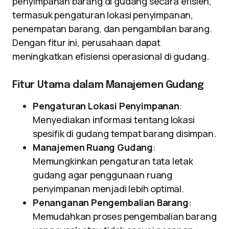
penyimpanan barang di gudang secara efisien,
termasuk pengaturan lokasi penyimpanan,
penempatan barang, dan pengambilan barang.
Dengan fitur ini, perusahaan dapat
meningkatkan efisiensi operasional di gudang.
Fitur Utama dalam Manajemen Gudang
Pengaturan Lokasi Penyimpanan
:
Menyediakan informasi tentang lokasi
spesifik di gudang tempat barang disimpan.
Manajemen Ruang Gudang
:
Memungkinkan pengaturan tata letak
gudang agar penggunaan ruang
penyimpanan menjadi lebih optimal.
Penanganan Pengembalian Barang
:
Memudahkan proses pengembalian barang