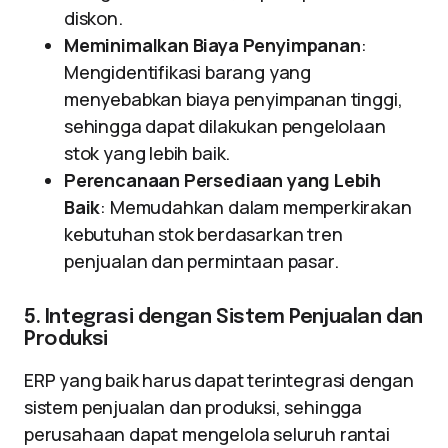
diskon.
Meminimalkan Biaya Penyimpanan
:
Mengidentifikasi barang yang
menyebabkan biaya penyimpanan tinggi,
sehingga dapat dilakukan pengelolaan
stok yang lebih baik.
Perencanaan Persediaan yang Lebih
Baik
: Memudahkan dalam memperkirakan
kebutuhan stok berdasarkan tren
penjualan dan permintaan pasar.
5. Integrasi dengan Sistem Penjualan dan
Produksi
ERP yang baik harus dapat terintegrasi dengan
sistem penjualan dan produksi, sehingga
perusahaan dapat mengelola seluruh rantai