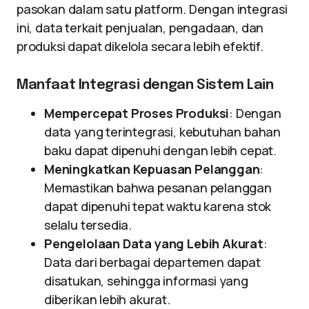
pasokan dalam satu platform. Dengan integrasi
ini, data terkait penjualan, pengadaan, dan
produksi dapat dikelola secara lebih efektif.
Manfaat Integrasi dengan Sistem Lain
Mempercepat Proses Produksi
: Dengan
data yang terintegrasi, kebutuhan bahan
baku dapat dipenuhi dengan lebih cepat.
Meningkatkan Kepuasan Pelanggan
:
Memastikan bahwa pesanan pelanggan
dapat dipenuhi tepat waktu karena stok
selalu tersedia.
Pengelolaan Data yang Lebih Akurat
:
Data dari berbagai departemen dapat
disatukan, sehingga informasi yang
diberikan lebih akurat.