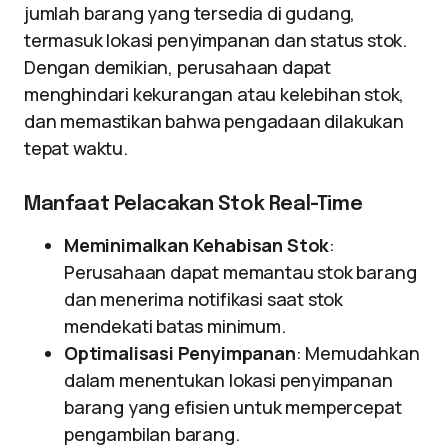
jumlah barang yang tersedia di gudang,
termasuk lokasi penyimpanan dan status stok.
Dengan demikian, perusahaan dapat
menghindari kekurangan atau kelebihan stok,
dan memastikan bahwa pengadaan dilakukan
tepat waktu.
Manfaat Pelacakan Stok Real-Time
Meminimalkan Kehabisan Stok
:
Perusahaan dapat memantau stok barang
dan menerima notifikasi saat stok
mendekati batas minimum.
Optimalisasi Penyimpanan
: Memudahkan
dalam menentukan lokasi penyimpanan
barang yang efisien untuk mempercepat
pengambilan barang.