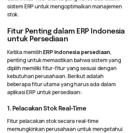
sistem ERP untuk mengoptimalkan manajemen
stok.
Fitur Penting dalam ERP Indonesia
untuk Persediaan
Ketika memilih
ERP Indonesia persediaan
,
penting untuk memastikan bahwa sistem yang
dipilih memiliki fitur-fitur yang sesuai dengan
kebutuhan perusahaan. Berikut adalah
beberapa fitur utama yang harus ada dalam
aplikasi ERP untuk persediaan:
1. Pelacakan Stok Real-Time
Fitur pelacakan stok secara real-time
memungkinkan perusahaan untuk mengetahui