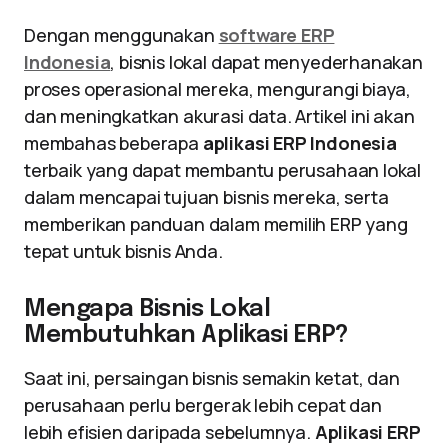
Dengan menggunakan
software ERP
Indonesia
, bisnis lokal dapat menyederhanakan
proses operasional mereka, mengurangi biaya,
dan meningkatkan akurasi data. Artikel ini akan
membahas beberapa
aplikasi ERP Indonesia
terbaik yang dapat membantu perusahaan lokal
dalam mencapai tujuan bisnis mereka, serta
memberikan panduan dalam memilih ERP yang
tepat untuk bisnis Anda.
Mengapa Bisnis Lokal
Membutuhkan Aplikasi ERP?
Saat ini, persaingan bisnis semakin ketat, dan
perusahaan perlu bergerak lebih cepat dan
lebih efisien daripada sebelumnya.
Aplikasi ERP