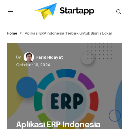
link slot gacor
link slot gacor
jacktoto
jacktoto
jacktoto
toto slot
toto slot
situs toto
slot gacor
slot gacor
slot gacor
slot gacor
slot gacor
slot gacor
Home
Aplikasi ERP Indonesia Terbaik untuk Bisnis Lokal
By
Farid Hidayat
October 10, 2024
Aplikasi ERP Indonesia