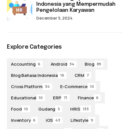
Indonesia yang Mempermudah
Pengelolaan Karyawan
December 5, 2024
Explore Categories
Accounting
Android
Blog
6
34
89
Blog Bahasa Indonesia
CRM
16
7
Cross Platform
E-Commerce
34
10
Educational
ERP
Finance
10
71
6
Food
Gudang
HRIS
10
5
133
Inventory
iOS
Lifestyle
6
43
9