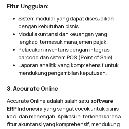
Fitur Unggulan:
Sistem modular yang dapat disesuaikan
dengan kebutuhan bisnis.
Modul akuntansi dan keuangan yang
lengkap, termasuk manajemen pajak.
Pelacakan inventaris dengan integrasi
barcode dan sistem POS (Point of Sale).
Laporan analitik yang komprehensif untuk
mendukung pengambilan keputusan.
3. Accurate Online
Accurate Online adalah salah satu
software
ERP Indonesia
yang sangat cocok untuk bisnis
kecil dan menengah. Aplikasi ini terkenal karena
fitur akuntansi yang komprehensif, mendukung