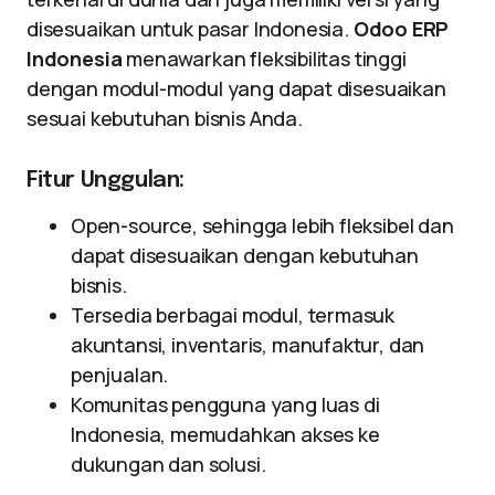
disesuaikan untuk pasar Indonesia.
Odoo ERP
Indonesia
menawarkan fleksibilitas tinggi
dengan modul-modul yang dapat disesuaikan
sesuai kebutuhan bisnis Anda.
Fitur Unggulan:
Open-source, sehingga lebih fleksibel dan
dapat disesuaikan dengan kebutuhan
bisnis.
Tersedia berbagai modul, termasuk
akuntansi, inventaris, manufaktur, dan
penjualan.
Komunitas pengguna yang luas di
Indonesia, memudahkan akses ke
dukungan dan solusi.