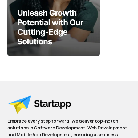
Embrace every step forward. We deliver top-notch
solutions in Software Development, Web Development
and Mobile App Development, ensuring a seamless