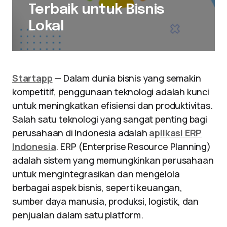
Terbaik untuk Bisnis
Lokal
Startapp
— Dalam dunia bisnis yang semakin
kompetitif, penggunaan teknologi adalah kunci
untuk meningkatkan efisiensi dan produktivitas.
Salah satu teknologi yang sangat penting bagi
perusahaan di Indonesia adalah
aplikasi ERP
Indonesia
. ERP (Enterprise Resource Planning)
adalah sistem yang memungkinkan perusahaan
untuk mengintegrasikan dan mengelola
berbagai aspek bisnis, seperti keuangan,
sumber daya manusia, produksi, logistik, dan
penjualan dalam satu platform.