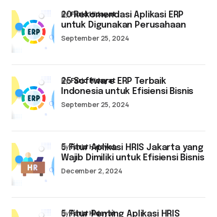
by
Farid Hidayat
20 Rekomendasi Aplikasi ERP
untuk Digunakan Perusahaan
September 25, 2024
by
Farid Hidayat
25 Software ERP Terbaik
Indonesia untuk Efisiensi Bisnis
September 25, 2024
by
Farid Hidayat
5 Fitur Aplikasi HRIS Jakarta yang
Wajib Dimiliki untuk Efisiensi Bisnis
December 2, 2024
by
Farid Hidayat
5 Fitur Penting Aplikasi HRIS