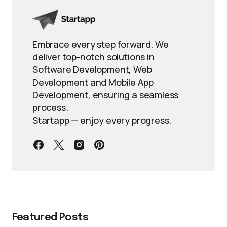
Embrace every step forward. We
deliver top-notch solutions in
Software Development, Web
Development and Mobile App
Development, ensuring a seamless
process.
Startapp — enjoy every progress.
Featured Posts