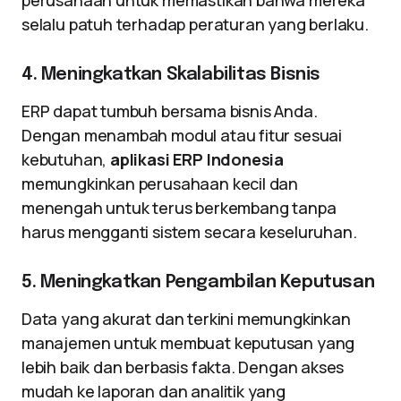
perusahaan untuk memastikan bahwa mereka
selalu patuh terhadap peraturan yang berlaku.
4. Meningkatkan Skalabilitas Bisnis
ERP dapat tumbuh bersama bisnis Anda.
Dengan menambah modul atau fitur sesuai
kebutuhan,
aplikasi ERP Indonesia
memungkinkan perusahaan kecil dan
menengah untuk terus berkembang tanpa
harus mengganti sistem secara keseluruhan.
5. Meningkatkan Pengambilan Keputusan
Data yang akurat dan terkini memungkinkan
manajemen untuk membuat keputusan yang
lebih baik dan berbasis fakta. Dengan akses
mudah ke laporan dan analitik yang