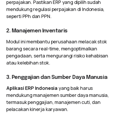
perpajakan. Pastikan ERP yang dipilih sudah
mendukung regulasi perpajakan di Indonesia,
seperti PPh dan PPN.
2. Manajemen Inventaris
Modul ini membantu perusahaan melacak stok
barang secara real-time, mengoptimalkan
pengadaan, serta mengurangi risiko kehabisan
atau kelebihan stok.
3. Penggajian dan Sumber Daya Manusia
Aplikasi ERP Indonesia
yang baik harus
mendukung manajemen sumber daya manusia,
termasuk penggajian, manajemen cuti, dan
pelacakan kinerja karyawan.