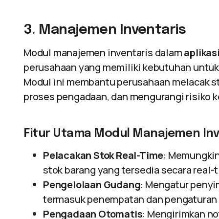
3. Manajemen Inventaris
Modul manajemen inventaris dalam
aplikas
perusahaan yang memiliki kebutuhan untuk
Modul ini membantu perusahaan melacak st
proses pengadaan, dan mengurangi risiko k
Fitur Utama Modul Manajemen Inv
Pelacakan Stok Real-Time
: Memungki
stok barang yang tersedia secara real-
Pengelolaan Gudang
: Mengatur penyi
termasuk penempatan dan pengaturan 
Pengadaan Otomatis
: Mengirimkan no