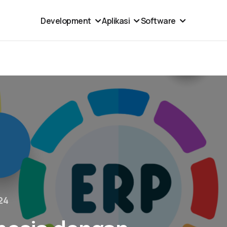
Development
Aplikasi
Software
24