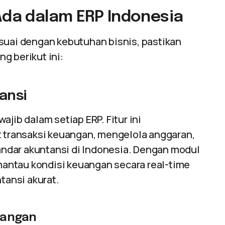
Ada dalam ERP Indonesia
uai dengan kebutuhan bisnis, pastikan
ng berikut ini:
ansi
jib dalam setiap ERP. Fitur ini
transaksi keuangan, mengelola anggaran,
ndar akuntansi di Indonesia. Dengan modul
antau kondisi keuangan secara real-time
ansi akurat.
euangan