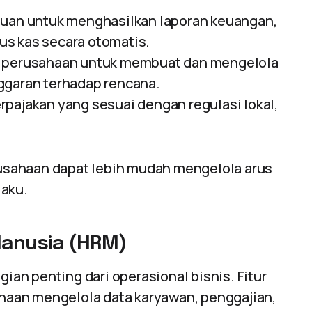
uan untuk menghasilkan laporan keuangan,
rus kas secara otomatis.
 perusahaan untuk membuat dan mengelola
ggaran terhadap rencana.
erpajakan yang sesuai dengan regulasi lokal,
usahaan dapat lebih mudah mengelola arus
laku.
anusia (HRM)
an penting dari operasional bisnis. Fitur
an mengelola data karyawan, penggajian,