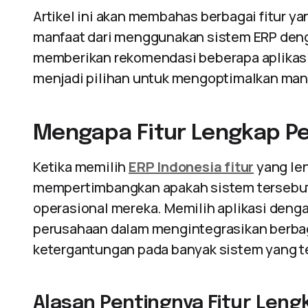
Artikel ini akan membahas berbagai fitur ya
manfaat dari menggunakan sistem ERP denga
memberikan rekomendasi beberapa aplikasi 
menjadi pilihan untuk mengoptimalkan man
Mengapa Fitur Lengkap Pe
Ketika memilih
ERP Indonesia fitur
yang le
mempertimbangkan apakah sistem tersebu
operasional mereka. Memilih aplikasi deng
perusahaan dalam mengintegrasikan berbag
ketergantungan pada banyak sistem yang t
Alasan Pentingnya Fitur Leng