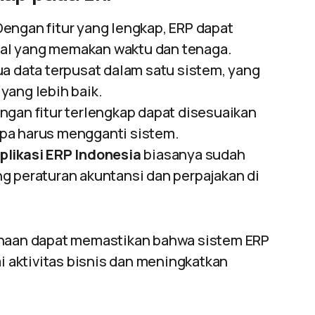
 Dengan fitur yang lengkap, ERP dapat
al yang memakan waktu dan tenaga.
a data terpusat dalam satu sistem, yang
yang lebih baik.
engan fitur terlengkap dapat disesuaikan
pa harus mengganti sistem.
plikasi ERP Indonesia
biasanya sudah
g peraturan akuntansi dan perpajakan di
sahaan dapat memastikan bahwa sistem ERP
 aktivitas bisnis dan meningkatkan