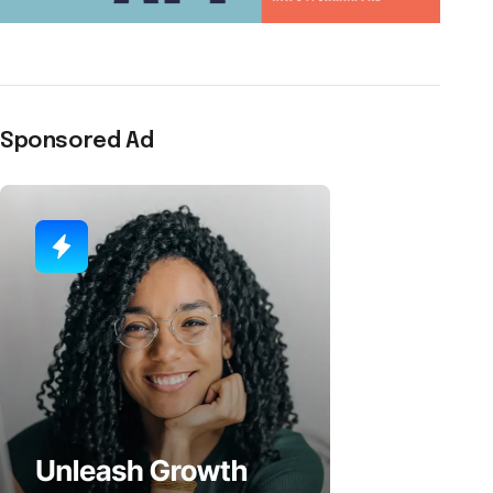
Sponsored Ad