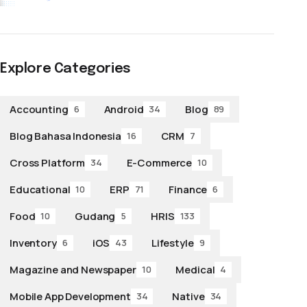
Explore Categories
Accounting
Android
Blog
6
34
89
Blog Bahasa Indonesia
CRM
16
7
Cross Platform
E-Commerce
34
10
Educational
ERP
Finance
10
71
6
Food
Gudang
HRIS
10
5
133
Inventory
iOS
Lifestyle
6
43
9
Magazine and Newspaper
Medical
10
4
Mobile App Development
Native
34
34