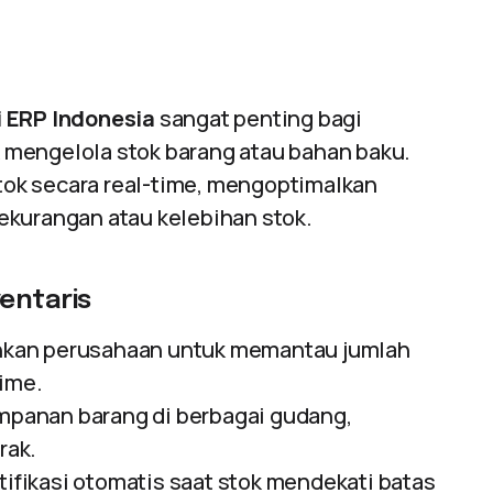
i ERP Indonesia
sangat penting bagi
 mengelola stok barang atau bahan baku.
ok secara real-time, mengoptimalkan
ekurangan atau kelebihan stok.
entaris
nkan perusahaan untuk memantau jumlah
time.
mpanan barang di berbagai gudang,
rak.
tifikasi otomatis saat stok mendekati batas