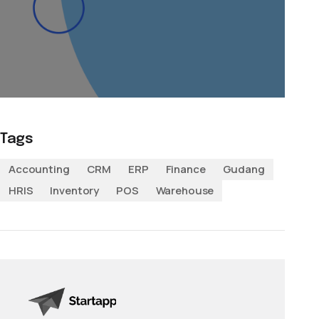
Tags
Accounting
CRM
ERP
Finance
Gudang
HRIS
Inventory
POS
Warehouse