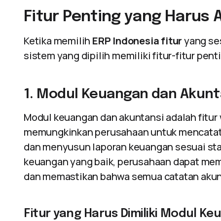
Fitur Penting yang Harus 
Ketika memilih
ERP Indonesia fitur
yang ses
sistem yang dipilih memiliki fitur-fitur penti
1. Modul Keuangan dan Akunt
Modul keuangan dan akuntansi adalah fitur wa
memungkinkan perusahaan untuk mencatat 
dan menyusun laporan keuangan sesuai sta
keuangan yang baik, perusahaan dapat mem
dan memastikan bahwa semua catatan akunt
Fitur yang Harus Dimiliki Modul K