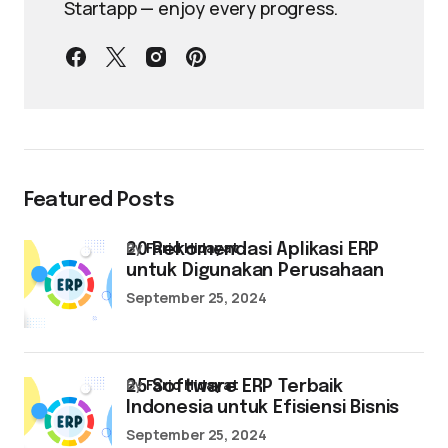
Startapp — enjoy every progress.
Featured Posts
by
Farid Hidayat
20 Rekomendasi Aplikasi ERP
untuk Digunakan Perusahaan
September 25, 2024
by
Farid Hidayat
25 Software ERP Terbaik
Indonesia untuk Efisiensi Bisnis
September 25, 2024