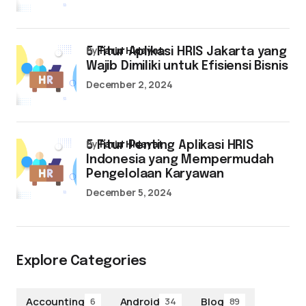
by
Farid Hidayat
5 Fitur Aplikasi HRIS Jakarta yang
Wajib Dimiliki untuk Efisiensi Bisnis
December 2, 2024
by
Farid Hidayat
5 Fitur Penting Aplikasi HRIS
Indonesia yang Mempermudah
Pengelolaan Karyawan
December 5, 2024
Explore Categories
Accounting
Android
Blog
6
34
89