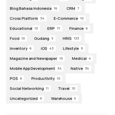
Blog Bahasa Indonesia
CRM
16
7
Cross Platform
E-Commerce
34
10
Educational
ERP
Finance
10
71
6
Food
Gudang
HRIS
10
5
133
Inventory
iOS
Lifestyle
6
43
9
Magazine and Newspaper
Medical
10
4
Mobile App Development
Native
34
34
POS
Productivity
6
10
Social Networking
Travel
11
10
Uncategorized
Warehouse
9
5