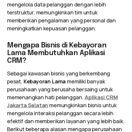
mengelola data pelanggan dengan lebih
terstruktur, memungkinkan tim untuk
memberikan pengalaman yang personal dan
meningkatkan kepuasan pelanggan.
Mengapa Bisnis di Kebayoran
Lama Membutuhkan Aplikasi
CRM?
Sebagai kawasan bisnis yang berkembang
pesat,
Kebayoran Lama
memiliki banyak
perusahaan yang berusaha bersaing untuk
memenangkan hati pelanggan.
Aplikasi CRM
Jakarta Selatan
memungkinkan bisnis untuk
mengelola interaksi pelanggan secara lebih
efektif dan memberikan layanan yang lebih baik.
Berikut beberapa alasan mengapa perusahaan