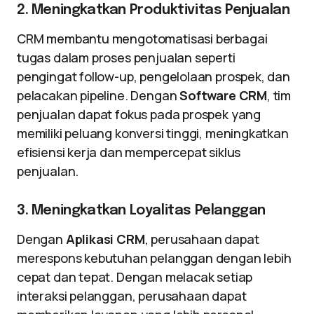
2. Meningkatkan Produktivitas Penjualan
CRM membantu mengotomatisasi berbagai
tugas dalam proses penjualan seperti
pengingat follow-up, pengelolaan prospek, dan
pelacakan pipeline. Dengan
Software CRM
, tim
penjualan dapat fokus pada prospek yang
memiliki peluang konversi tinggi, meningkatkan
efisiensi kerja dan mempercepat siklus
penjualan.
3. Meningkatkan Loyalitas Pelanggan
Dengan
Aplikasi CRM
, perusahaan dapat
merespons kebutuhan pelanggan dengan lebih
cepat dan tepat. Dengan melacak setiap
interaksi pelanggan, perusahaan dapat