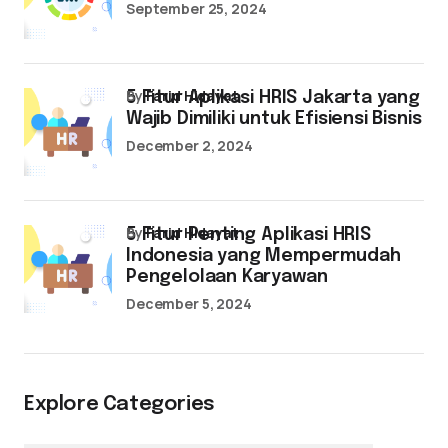
September 25, 2024
by
Farid Hidayat
5 Fitur Aplikasi HRIS Jakarta yang
Wajib Dimiliki untuk Efisiensi Bisnis
December 2, 2024
by
Farid Hidayat
5 Fitur Penting Aplikasi HRIS
Indonesia yang Mempermudah
Pengelolaan Karyawan
December 5, 2024
Explore Categories