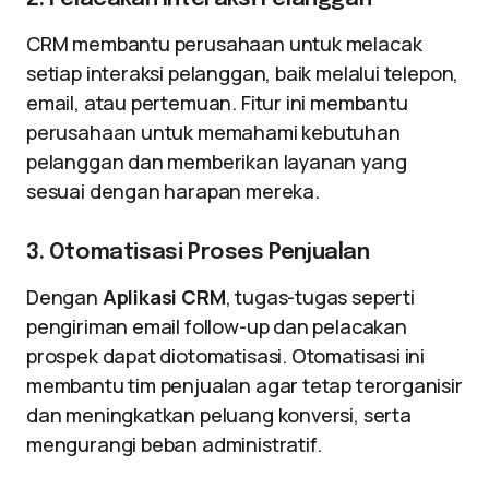
CRM membantu perusahaan untuk melacak
setiap interaksi pelanggan, baik melalui telepon,
email, atau pertemuan. Fitur ini membantu
perusahaan untuk memahami kebutuhan
pelanggan dan memberikan layanan yang
sesuai dengan harapan mereka.
3. Otomatisasi Proses Penjualan
Dengan
Aplikasi CRM
, tugas-tugas seperti
pengiriman email follow-up dan pelacakan
prospek dapat diotomatisasi. Otomatisasi ini
membantu tim penjualan agar tetap terorganisir
dan meningkatkan peluang konversi, serta
mengurangi beban administratif.