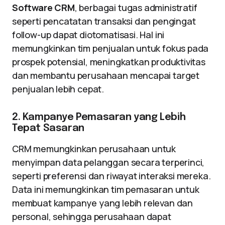
Software CRM
, berbagai tugas administratif
seperti pencatatan transaksi dan pengingat
follow-up dapat diotomatisasi. Hal ini
memungkinkan tim penjualan untuk fokus pada
prospek potensial, meningkatkan produktivitas
dan membantu perusahaan mencapai target
penjualan lebih cepat.
2. Kampanye Pemasaran yang Lebih
Tepat Sasaran
CRM memungkinkan perusahaan untuk
menyimpan data pelanggan secara terperinci,
seperti preferensi dan riwayat interaksi mereka.
Data ini memungkinkan tim pemasaran untuk
membuat kampanye yang lebih relevan dan
personal, sehingga perusahaan dapat