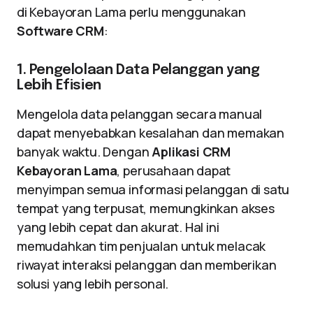
di Kebayoran Lama perlu menggunakan
Software CRM
:
1. Pengelolaan Data Pelanggan yang
Lebih Efisien
Mengelola data pelanggan secara manual
dapat menyebabkan kesalahan dan memakan
banyak waktu. Dengan
Aplikasi CRM
Kebayoran Lama
, perusahaan dapat
menyimpan semua informasi pelanggan di satu
tempat yang terpusat, memungkinkan akses
yang lebih cepat dan akurat. Hal ini
memudahkan tim penjualan untuk melacak
riwayat interaksi pelanggan dan memberikan
solusi yang lebih personal.