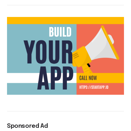
Sponsored Ad