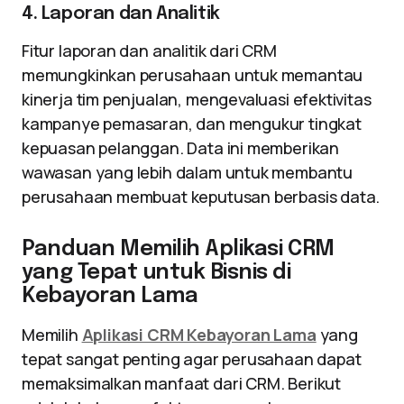
4. Laporan dan Analitik
Fitur laporan dan analitik dari CRM
memungkinkan perusahaan untuk memantau
kinerja tim penjualan, mengevaluasi efektivitas
kampanye pemasaran, dan mengukur tingkat
kepuasan pelanggan. Data ini memberikan
wawasan yang lebih dalam untuk membantu
perusahaan membuat keputusan berbasis data.
Panduan Memilih Aplikasi CRM
yang Tepat untuk Bisnis di
Kebayoran Lama
Memilih
Aplikasi CRM Kebayoran Lama
yang
tepat sangat penting agar perusahaan dapat
memaksimalkan manfaat dari CRM. Berikut