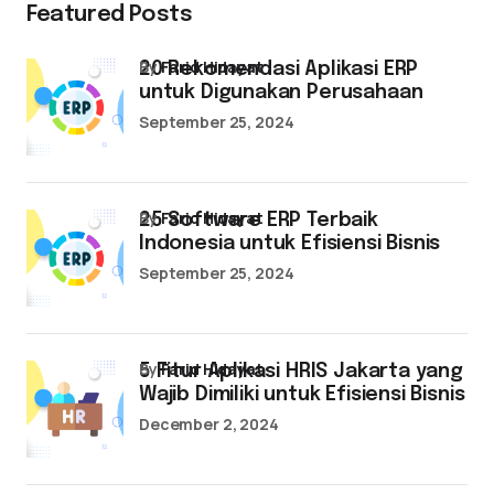
Featured Posts
by
Farid Hidayat
20 Rekomendasi Aplikasi ERP
untuk Digunakan Perusahaan
September 25, 2024
by
Farid Hidayat
25 Software ERP Terbaik
Indonesia untuk Efisiensi Bisnis
September 25, 2024
by
Farid Hidayat
5 Fitur Aplikasi HRIS Jakarta yang
Wajib Dimiliki untuk Efisiensi Bisnis
December 2, 2024