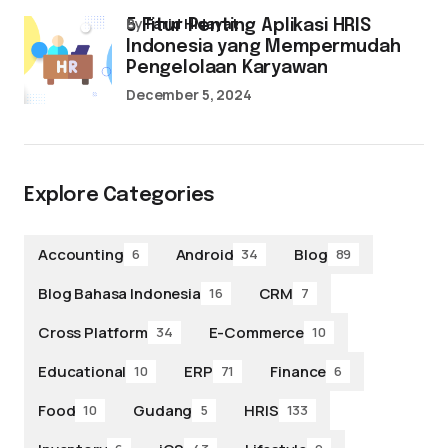
by
Farid Hidayat
5 Fitur Penting Aplikasi HRIS
Indonesia yang Mempermudah
Pengelolaan Karyawan
December 5, 2024
Explore Categories
Accounting
Android
Blog
6
34
89
Blog Bahasa Indonesia
CRM
16
7
Cross Platform
E-Commerce
34
10
Educational
ERP
Finance
10
71
6
Food
Gudang
HRIS
10
5
133