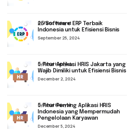
by
Farid Hidayat
25 Software ERP Terbaik
Indonesia untuk Efisiensi Bisnis
September 25, 2024
by
Farid Hidayat
5 Fitur Aplikasi HRIS Jakarta yang
Wajib Dimiliki untuk Efisiensi Bisnis
December 2, 2024
by
Farid Hidayat
5 Fitur Penting Aplikasi HRIS
Indonesia yang Mempermudah
Pengelolaan Karyawan
December 5, 2024