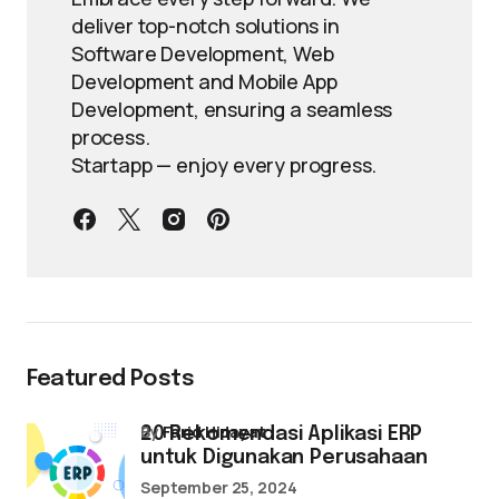
deliver top-notch solutions in
Software Development, Web
Development and Mobile App
Development, ensuring a seamless
process.
Startapp — enjoy every progress.
Featured Posts
by
Farid Hidayat
20 Rekomendasi Aplikasi ERP
untuk Digunakan Perusahaan
September 25, 2024