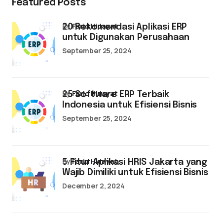
Featured Posts
by
Farid Hidayat
20 Rekomendasi Aplikasi ERP
untuk Digunakan Perusahaan
September 25, 2024
by
Farid Hidayat
25 Software ERP Terbaik
Indonesia untuk Efisiensi Bisnis
September 25, 2024
by
Farid Hidayat
5 Fitur Aplikasi HRIS Jakarta yang
Wajib Dimiliki untuk Efisiensi Bisnis
December 2, 2024