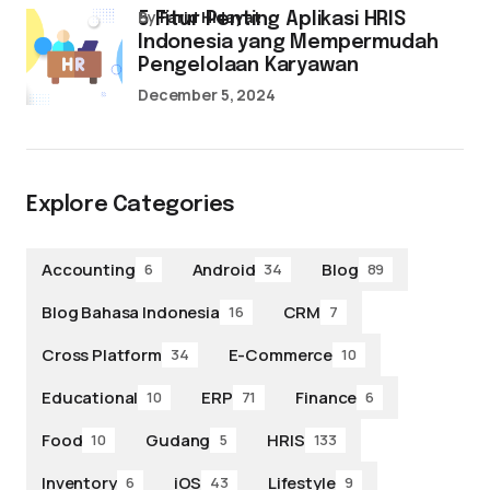
by
Farid Hidayat
5 Fitur Penting Aplikasi HRIS
Indonesia yang Mempermudah
Pengelolaan Karyawan
December 5, 2024
Explore Categories
Accounting
Android
Blog
6
34
89
Blog Bahasa Indonesia
CRM
16
7
Cross Platform
E-Commerce
34
10
Educational
ERP
Finance
10
71
6
Food
Gudang
HRIS
10
5
133
Inventory
iOS
Lifestyle
6
43
9