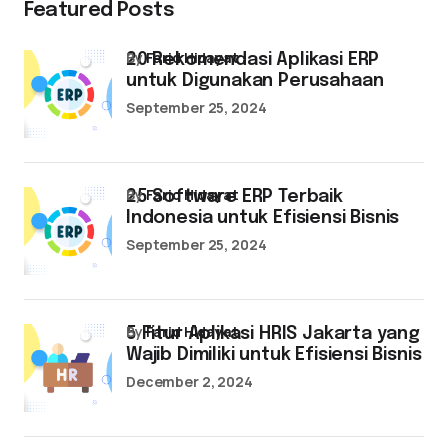
Featured Posts
by
Farid Hidayat
20 Rekomendasi Aplikasi ERP
untuk Digunakan Perusahaan
September 25, 2024
by
Farid Hidayat
25 Software ERP Terbaik
Indonesia untuk Efisiensi Bisnis
September 25, 2024
by
Farid Hidayat
5 Fitur Aplikasi HRIS Jakarta yang
Wajib Dimiliki untuk Efisiensi Bisnis
December 2, 2024