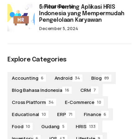
by
Farid Hidayat
5 Fitur Penting Aplikasi HRIS
Indonesia yang Mempermudah
Pengelolaan Karyawan
December 5, 2024
Explore Categories
Accounting
Android
Blog
6
34
89
Blog Bahasa Indonesia
CRM
16
7
Cross Platform
E-Commerce
34
10
Educational
ERP
Finance
10
71
6
Food
Gudang
HRIS
10
5
133
Inventory
iOS
Lifestyle
6
43
9