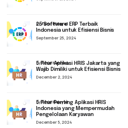
by
Farid Hidayat
25 Software ERP Terbaik
Indonesia untuk Efisiensi Bisnis
September 25, 2024
by
Farid Hidayat
5 Fitur Aplikasi HRIS Jakarta yang
Wajib Dimiliki untuk Efisiensi Bisnis
December 2, 2024
by
Farid Hidayat
5 Fitur Penting Aplikasi HRIS
Indonesia yang Mempermudah
Pengelolaan Karyawan
December 5, 2024