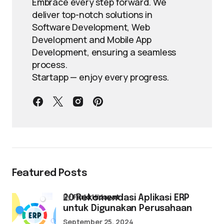
Embrace every step forward. We
deliver top-notch solutions in
Software Development, Web
Development and Mobile App
Development, ensuring a seamless
process.
Startapp — enjoy every progress.
Featured Posts
by
Farid Hidayat
20 Rekomendasi Aplikasi ERP
untuk Digunakan Perusahaan
September 25, 2024