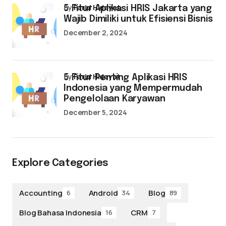
by
Farid Hidayat
5 Fitur Aplikasi HRIS Jakarta yang
Wajib Dimiliki untuk Efisiensi Bisnis
December 2, 2024
by
Farid Hidayat
5 Fitur Penting Aplikasi HRIS
Indonesia yang Mempermudah
Pengelolaan Karyawan
December 5, 2024
Explore Categories
Accounting
Android
Blog
6
34
89
Blog Bahasa Indonesia
CRM
16
7