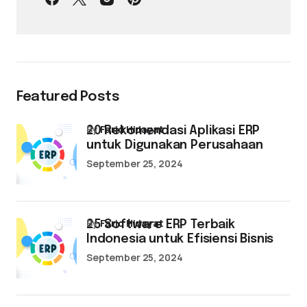
Featured Posts
by
Farid Hidayat
20 Rekomendasi Aplikasi ERP
untuk Digunakan Perusahaan
September 25, 2024
by
Farid Hidayat
25 Software ERP Terbaik
Indonesia untuk Efisiensi Bisnis
September 25, 2024