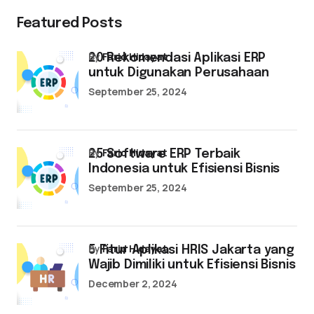
Featured Posts
by
Farid Hidayat
20 Rekomendasi Aplikasi ERP
untuk Digunakan Perusahaan
September 25, 2024
by
Farid Hidayat
25 Software ERP Terbaik
Indonesia untuk Efisiensi Bisnis
September 25, 2024
by
Farid Hidayat
5 Fitur Aplikasi HRIS Jakarta yang
Wajib Dimiliki untuk Efisiensi Bisnis
December 2, 2024