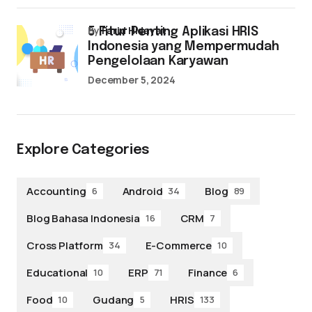
by
Farid Hidayat
5 Fitur Penting Aplikasi HRIS
Indonesia yang Mempermudah
Pengelolaan Karyawan
December 5, 2024
Explore Categories
Accounting
Android
Blog
6
34
89
Blog Bahasa Indonesia
CRM
16
7
Cross Platform
E-Commerce
34
10
Educational
ERP
Finance
10
71
6
Food
Gudang
HRIS
10
5
133