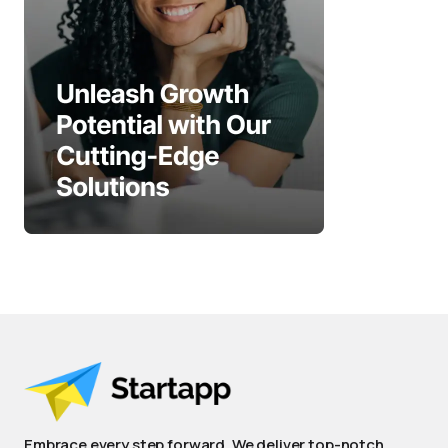
Embrace every step forward. We deliver top-notch