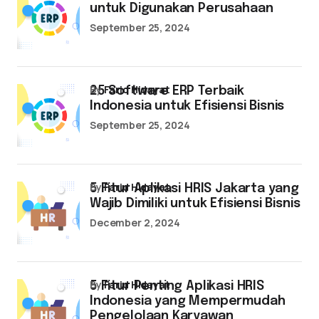
untuk Digunakan Perusahaan
September 25, 2024
by
Farid Hidayat
25 Software ERP Terbaik
Indonesia untuk Efisiensi Bisnis
September 25, 2024
by
Farid Hidayat
5 Fitur Aplikasi HRIS Jakarta yang
Wajib Dimiliki untuk Efisiensi Bisnis
December 2, 2024
by
Farid Hidayat
5 Fitur Penting Aplikasi HRIS
Indonesia yang Mempermudah
Pengelolaan Karyawan