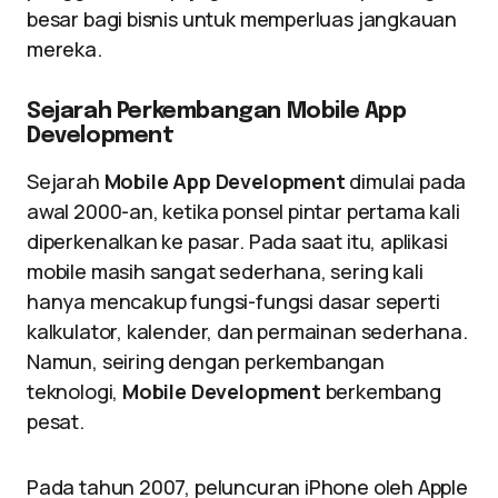
besar bagi bisnis untuk memperluas jangkauan
mereka.
Sejarah Perkembangan Mobile App
Development
Sejarah
Mobile App Development
dimulai pada
awal 2000-an, ketika ponsel pintar pertama kali
diperkenalkan ke pasar. Pada saat itu, aplikasi
mobile masih sangat sederhana, sering kali
hanya mencakup fungsi-fungsi dasar seperti
kalkulator, kalender, dan permainan sederhana.
Namun, seiring dengan perkembangan
teknologi,
Mobile Development
berkembang
pesat.
Pada tahun 2007, peluncuran iPhone oleh Apple