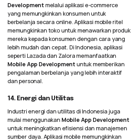
Development
melalui aplikasi e-commerce
yang memungkinkan konsumen untuk
berbelanja secara online. Aplikasi mobile ritel
memungkinkan toko untuk menawarkan produk
mereka kepada konsumen dengan cara yang
lebih mudah dan cepat. Di Indonesia, aplikasi
seperti Lazada dan Zalora memanfaatkan
Mobile App Development
untuk memberikan
pengalaman berbelanja yang lebih interaktif
dan personal.
14. Energi dan Utilitas
Industri energi dan utilitas di Indonesia juga
mulai menggunakan
Mobile App Development
untuk meningkatkan efisiensi dan manajemen
sumber daya. Aplikasi mobile memungkinkan