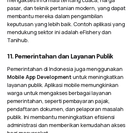
mengakses informasi tentang cuaca, harga
pasar, dan teknik pertanian modern, yang dapat
membantu mereka dalam pengambilan
keputusan yang lebih baik. Contoh aplikasi yang
mendukung sektor ini adalah eFishery dan
Tanihub.
11. Pemerintahan dan Layanan Publik
Pemerintahan di Indonesia juga menggunakan
Mobile App Development
untuk meningkatkan
layanan publik. Aplikasi mobile memungkinkan
warga untuk mengakses berbagai layanan
pemerintahan, seperti pembayaran pajak,
pendaftaran dokumen, dan pelaporan masalah
publik. Ini membantu meningkatkan efisiensi
administrasi dan memberikan kemudahan akses