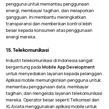
pengguna untuk memantau penggunaan
energi, membayar tagihan, dan melaporkan
gangguan. Ini membantu meningkatkan
transparansi dan memberikan kontrol lebih
besar kepada konsumen atas penggunaan
energi mereka.
15. Telekomunikasi
Industri telekomunikasi di Indonesia sangat
bergantung pada
Mobile App Development
untuk menyediakan layanan kepada pelanggan.
Aplikasi mobile memungkinkan pengguna untuk
memantau penggunaan data, membayar
tagihan, dan mengelola layanan telekomunikasi
mereka. Operator besar seperti Telkomsel dan
XL Axiata menggunakan aplikasi mobile untuk