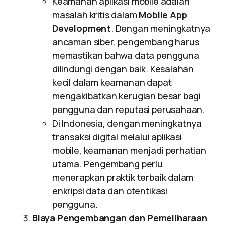
Keamanan aplikasi mobile adalah
masalah kritis dalam
Mobile App
Development
. Dengan meningkatnya
ancaman siber, pengembang harus
memastikan bahwa data pengguna
dilindungi dengan baik. Kesalahan
kecil dalam keamanan dapat
mengakibatkan kerugian besar bagi
pengguna dan reputasi perusahaan.
Di Indonesia, dengan meningkatnya
transaksi digital melalui aplikasi
mobile, keamanan menjadi perhatian
utama. Pengembang perlu
menerapkan praktik terbaik dalam
enkripsi data dan otentikasi
pengguna.
Biaya Pengembangan dan Pemeliharaan