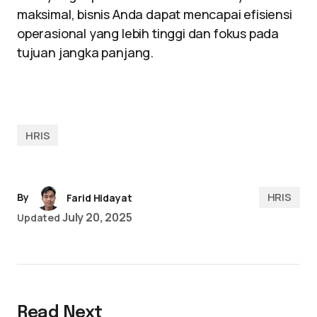
maksimal, bisnis Anda dapat mencapai efisiensi
operasional yang lebih tinggi dan fokus pada
tujuan jangka panjang.
HRIS
HRIS
By
Farid Hidayat
July 20, 2025
Updated
Read Next