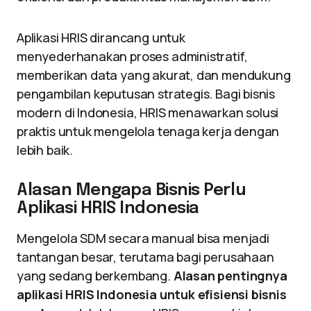
Aplikasi HRIS dirancang untuk
menyederhanakan proses administratif,
memberikan data yang akurat, dan mendukung
pengambilan keputusan strategis. Bagi bisnis
modern di Indonesia, HRIS menawarkan solusi
praktis untuk mengelola tenaga kerja dengan
lebih baik.
Alasan Mengapa Bisnis Perlu
Aplikasi HRIS Indonesia
Mengelola SDM secara manual bisa menjadi
tantangan besar, terutama bagi perusahaan
yang sedang berkembang.
Alasan pentingnya
aplikasi HRIS Indonesia untuk efisiensi bisnis