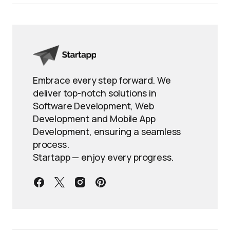
Embrace every step forward. We
deliver top-notch solutions in
Software Development, Web
Development and Mobile App
Development, ensuring a seamless
process.
Startapp — enjoy every progress.