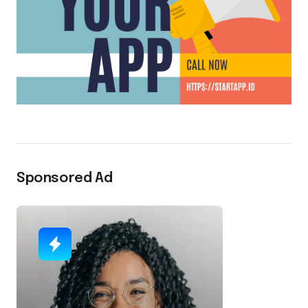
Sponsored Ad