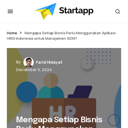
link slot gacor
link slot gacor
jacktoto
jacktoto
jacktoto
jacktoto
jacktoto
jacktoto
jacktoto
jacktoto
toto slot
toto slot
situs toto
slot gacor
situs toto
slot gacor
slot gacor
slot gacor
slot gacor
situs toto
link togel
situs toto
slot gacor
rtp slot
Home
Mengapa Setiap Bisnis Perlu Menggunakan Aplikasi
HRIS Indonesia untuk Manajemen SDM?
By
Farid Hidayat
December 5, 2024
Mengapa Setiap Bisnis