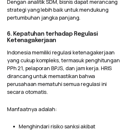
Dengan analitik SDM, bisnis dapat merancang
strategi yang lebih baik untuk mendukung
pertumbuhan jangka panjang.
6. Kepatuhan terhadap Regulasi
Ketenagakerjaan
Indonesia memiliki regulasi ketenagakerjaan
yang cukup kompleks, termasuk penghitungan
PPh 21, pelaporan BPJS, dan jam kerja. HRIS
dirancang untuk memastikan bahwa
perusahaan mematuhi semua regulasi ini
secara otomatis.
Manfaatnya adalah:
Menghindari risiko sanksi akibat