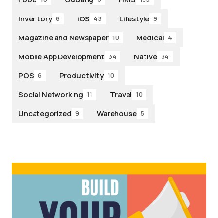
Inventory
iOS
Lifestyle
6
43
9
Magazine and Newspaper
Medical
10
4
Mobile App Development
Native
34
34
POS
Productivity
6
10
Social Networking
Travel
11
10
Uncategorized
Warehouse
9
5