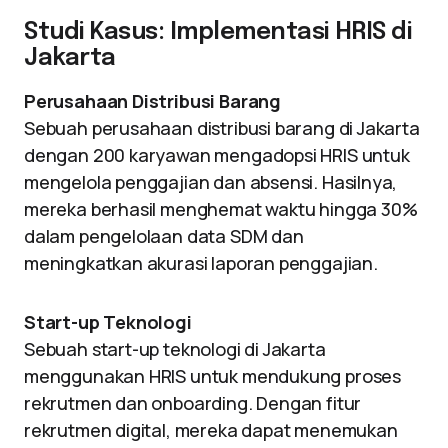
Studi Kasus: Implementasi HRIS di
Jakarta
Perusahaan Distribusi Barang
Sebuah perusahaan distribusi barang di Jakarta
dengan 200 karyawan mengadopsi HRIS untuk
mengelola penggajian dan absensi. Hasilnya,
mereka berhasil menghemat waktu hingga 30%
dalam pengelolaan data SDM dan
meningkatkan akurasi laporan penggajian.
Start-up Teknologi
Sebuah start-up teknologi di Jakarta
menggunakan HRIS untuk mendukung proses
rekrutmen dan onboarding. Dengan fitur
rekrutmen digital, mereka dapat menemukan