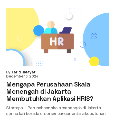
By
Farid Hidayat
December 3, 2024
Mengapa Perusahaan Skala
Menengah di Jakarta
Membutuhkan Aplikasi HRIS?
Startapp — Perusahaan skala menengah di Jakarta
sering kali berada di persimpangan antara kebutuhan