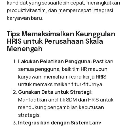
kandidat yang sesuai lebih cepat, meningkatkan
produktivitas tim, dan mempercepat integrasi
karyawan baru.
Tips Memaksimalkan Keunggulan
HRIS untuk Perusahaan Skala
Menengah
Lakukan Pelatihan Pengguna:
Pastikan
semua pengguna, baik tim HR maupun
karyawan, memahami cara kerja HRIS
untuk memaksimalkan fitur-fiturnya.
Gunakan Data untuk Strategi:
Manfaatkan analitik SDM dari HRIS untuk
mendukung pengambilan keputusan
strategis.
Integrasikan dengan Sistem Lain: