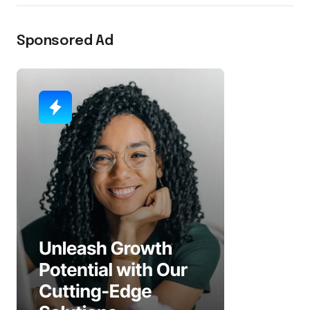
Sponsored Ad