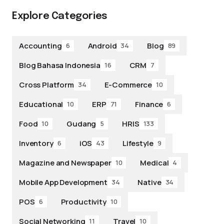
Explore Categories
Accounting
Android
Blog
6
34
89
Blog Bahasa Indonesia
CRM
16
7
Cross Platform
E-Commerce
34
10
Educational
ERP
Finance
10
71
6
Food
Gudang
HRIS
10
5
133
Inventory
iOS
Lifestyle
6
43
9
Magazine and Newspaper
Medical
10
4
Mobile App Development
Native
34
34
POS
Productivity
6
10
Social Networking
Travel
11
10