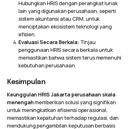
Hubungkan HRIS dengan perangkat lunak
lain yang digunakan perusahaan, seperti
sistem akuntansi atau CRM, untuk
menciptakan ekosistem teknologi yang
efisien.
Evaluasi Secara Berkala:
Tinjau
penggunaan HRIS secara berkala untuk
memastikan bahwa sistem terus memenuhi
kebutuhan perusahaan.
Kesimpulan
Keunggulan HRIS Jakarta perusahaan skala
menengah
memberikan solusi yang signifikan
untuk meningkatkan efisiensi operasional,
memastikan kepatuhan terhadap regulasi, dan
mendukung pengambilan keputusan berbasis