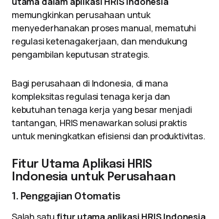
utama dalam aplikasi HRIS Indonesia
memungkinkan perusahaan untuk
menyederhanakan proses manual, mematuhi
regulasi ketenagakerjaan, dan mendukung
pengambilan keputusan strategis.
Bagi perusahaan di Indonesia, di mana
kompleksitas regulasi tenaga kerja dan
kebutuhan tenaga kerja yang besar menjadi
tantangan, HRIS menawarkan solusi praktis
untuk meningkatkan efisiensi dan produktivitas.
Fitur Utama Aplikasi HRIS
Indonesia untuk Perusahaan
1. Penggajian Otomatis
Salah satu
fitur utama aplikasi HRIS Indonesia