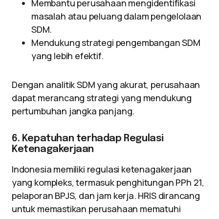
Membantu perusahaan mengidentifikasi
masalah atau peluang dalam pengelolaan
SDM.
Mendukung strategi pengembangan SDM
yang lebih efektif.
Dengan analitik SDM yang akurat, perusahaan
dapat merancang strategi yang mendukung
pertumbuhan jangka panjang.
6. Kepatuhan terhadap Regulasi
Ketenagakerjaan
Indonesia memiliki regulasi ketenagakerjaan
yang kompleks, termasuk penghitungan PPh 21,
pelaporan BPJS, dan jam kerja. HRIS dirancang
untuk memastikan perusahaan mematuhi