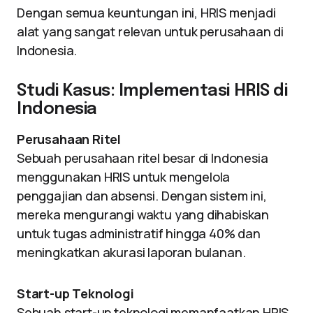
Dengan semua keuntungan ini, HRIS menjadi
alat yang sangat relevan untuk perusahaan di
Indonesia.
Studi Kasus: Implementasi HRIS di
Indonesia
Perusahaan Ritel
Sebuah perusahaan ritel besar di Indonesia
menggunakan HRIS untuk mengelola
penggajian dan absensi. Dengan sistem ini,
mereka mengurangi waktu yang dihabiskan
untuk tugas administratif hingga 40% dan
meningkatkan akurasi laporan bulanan.
Start-up Teknologi
Sebuah start-up teknologi memanfaatkan HRIS