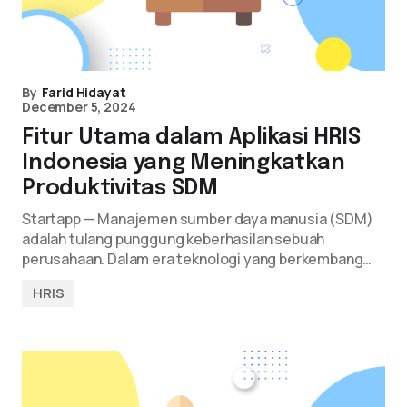
By
Farid Hidayat
December 5, 2024
Fitur Utama dalam Aplikasi HRIS
Indonesia yang Meningkatkan
Produktivitas SDM
Startapp — Manajemen sumber daya manusia (SDM)
adalah tulang punggung keberhasilan sebuah
perusahaan. Dalam era teknologi yang berkembang…
HRIS