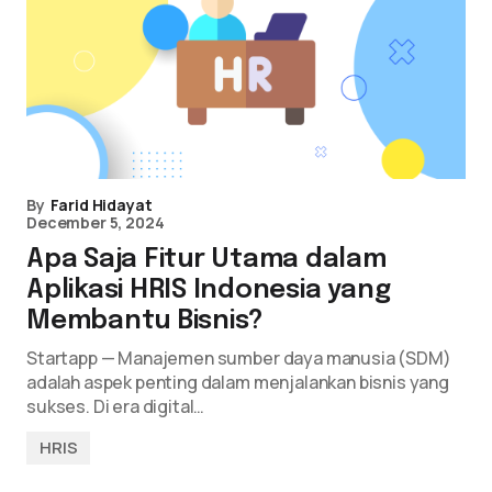
By
Farid Hidayat
December 5, 2024
Apa Saja Fitur Utama dalam
Aplikasi HRIS Indonesia yang
Membantu Bisnis?
Startapp — Manajemen sumber daya manusia (SDM)
adalah aspek penting dalam menjalankan bisnis yang
sukses. Di era digital…
HRIS