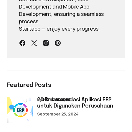
Development and Mobile App
Development, ensuring a seamless
process.
Startapp — enjoy every progress.
Featured Posts
by
Farid Hidayat
20 Rekomendasi Aplikasi ERP
untuk Digunakan Perusahaan
September 25, 2024