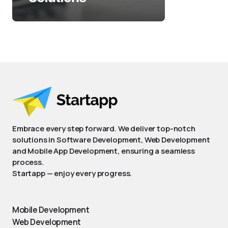
Embrace every step forward. We deliver top-notch
solutions in Software Development, Web Development
and Mobile App Development, ensuring a seamless
process.
Startapp — enjoy every progress.
Mobile Development
Web Development