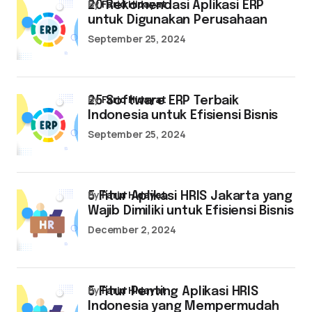
by
Farid Hidayat
20 Rekomendasi Aplikasi ERP
untuk Digunakan Perusahaan
September 25, 2024
by
Farid Hidayat
25 Software ERP Terbaik
Indonesia untuk Efisiensi Bisnis
September 25, 2024
by
Farid Hidayat
5 Fitur Aplikasi HRIS Jakarta yang
Wajib Dimiliki untuk Efisiensi Bisnis
December 2, 2024
by
Farid Hidayat
5 Fitur Penting Aplikasi HRIS
Indonesia yang Mempermudah