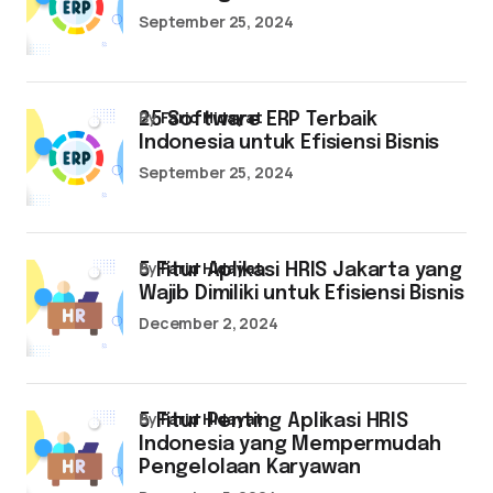
September 25, 2024
by
Farid Hidayat
25 Software ERP Terbaik
Indonesia untuk Efisiensi Bisnis
September 25, 2024
by
Farid Hidayat
5 Fitur Aplikasi HRIS Jakarta yang
Wajib Dimiliki untuk Efisiensi Bisnis
December 2, 2024
by
Farid Hidayat
5 Fitur Penting Aplikasi HRIS
Indonesia yang Mempermudah
Pengelolaan Karyawan