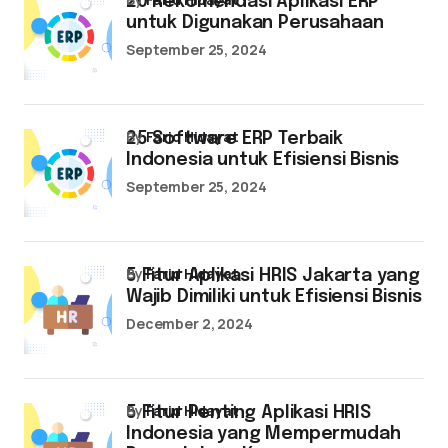
20 Rekomendasi Aplikasi ERP
untuk Digunakan Perusahaan
September 25, 2024
by
Farid Hidayat
25 Software ERP Terbaik
Indonesia untuk Efisiensi Bisnis
September 25, 2024
by
Farid Hidayat
5 Fitur Aplikasi HRIS Jakarta yang
Wajib Dimiliki untuk Efisiensi Bisnis
December 2, 2024
by
Farid Hidayat
5 Fitur Penting Aplikasi HRIS
Indonesia yang Mempermudah